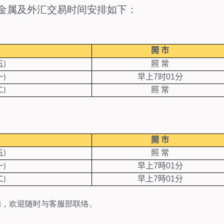
金属及外汇交易时间安排如下：
開
市
五
照
常
)
一
早上
7
时01分
)
二
照
常
)
開
市
五
照
常
)
一
早上
7
時01分
)
二
早上
7
時01分
)
询，欢迎随时与客服部联络。