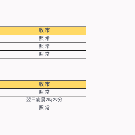
收
市
照
常
照
常
照
常
收
市
照
常
翌日凌晨
2
時
29
分
照
常