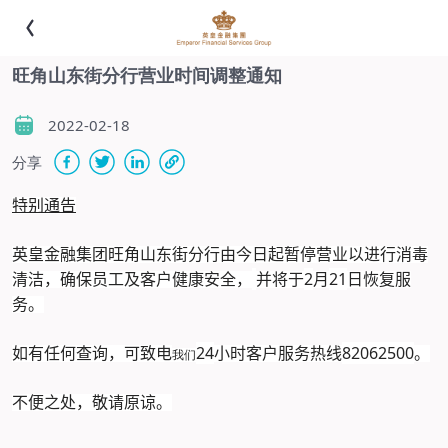
旺角山东街分行营业时间调整通知
2022-02-18
分享
特别通告
英皇金融集团旺角山东街分行由今日起暂停营业以进行消毒
2
21
清洁，确保员工及客户健康安全，
并将于
月
日恢复服
务。
24
82062500
如有任何查询，可致电
小时客户服务热线
。
我们
不便之处，敬请原谅
。