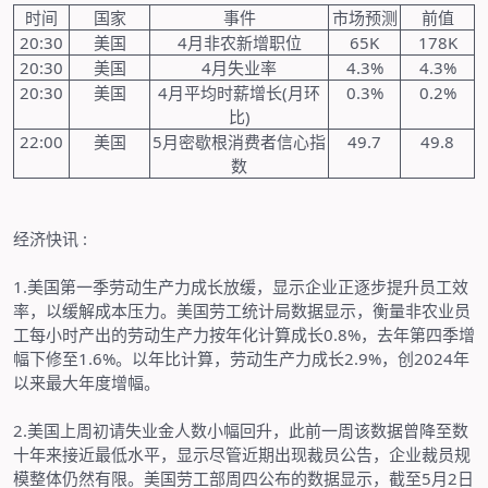
时间
国家
事件
市场预测
前值
20:30
美国
4
月非农新增职位
65K
178K
20:30
美国
4
月失业率
4.3%
4.3%
20:30
美国
4
月平均时薪增长
(
月环
0.3%
0.2%
比
)
22:00
美国
5
月密歇根消费者信心指
49.7
49.8
数
经济快讯
:
1.
美国第一季劳动生产力成长放缓，显示企业正逐步提升员工效
率，以缓解成本压力。美国劳工统计局数据显示，衡量非农业员
工每小时产出的劳动生产力按年化计算成长
0.8%
，去年第四季增
幅下修至
1.6%
。以年比计算，劳动生产力成长
2.9%
，创
2024
年
以来最大年度增幅。
2.
美国上周初请失业金人数小幅回升，此前一周该数据曾降至数
十年来接近最低水平，显示尽管近期出现裁员公告，企业裁员规
模整体仍然有限。美国劳工部周四公布的数据显示，截至
5
月
2
日