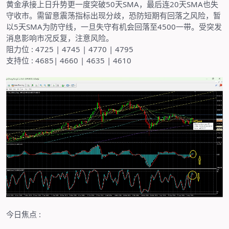
黄金承接上日升势更一度突破
50
天
SMA
，最后连
20
天
SMA
也失
守收市。需留意震荡指标出现分歧，恐防短期有回落之风险，暂
以
5
天
SMA
为防守线，一旦失守有机会回落至
4500
一带。受突发
消息影响市况反复，注意风险。
阻力位
: 4725 | 4745 | 4770 | 4795
支持位
: 4685| 4660 | 4635 | 4610
今日焦点
: