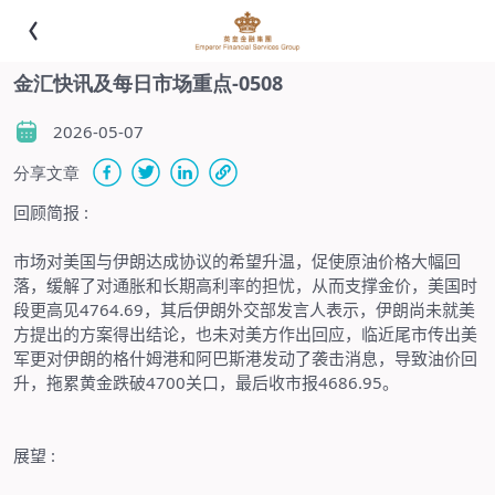
金汇快讯及每日市场重点-0508
2026-05-07
分享文章
回顾简报
:
市场对美国与伊朗达成协议的希望升温，促使原油价格大幅回
落，缓解了对通胀和长期高利率的担忧，从而支撑金价，美国时
段更高见
4764.69
，其后伊朗外交部发言人表示，伊朗尚未就美
方提出的方案得出结论，也未对美方作出回应，临近尾市传出美
军更对伊朗的格什姆港和阿巴斯港发动了袭击消息，导致油价回
升，拖累黄金跌破
4700
关口，最后收市报
4686.95
。
展望
: