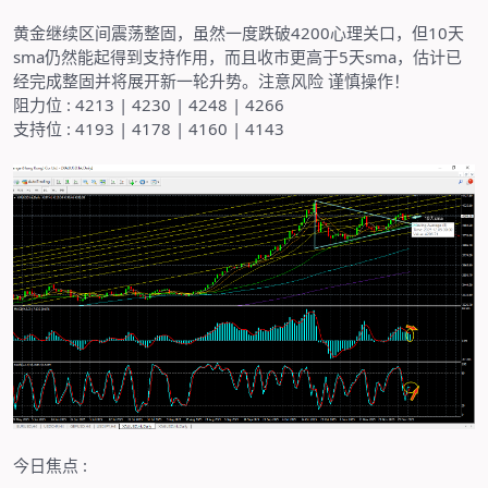
黄金继续区间震荡整固，虽然一度跌破
4200
心理关口，但
10
天
sma
仍然能起得到支持作用，而且收市更高于
5
天
sma
，估计已
经完成整固并将展开新一轮升势。注意风险
谨慎操作！
阻力位
: 4213 | 4230 | 4248 | 4266
支持位
: 4193 | 4178 | 4160 | 4143
今日焦点
: