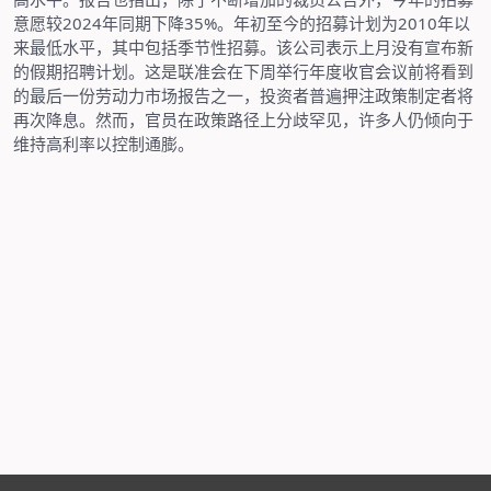
意愿较
2024
年同期下降
35%
。年初至今的招募计划为
2010
年以
来最低水平，其中包括季节性招募。该公司表示上月没有宣布新
的假期招聘计划。这是联准会在下周举行年度收官会议前将看到
的最后一份劳动力市场报告之一，投资者普遍押注政策制定者将
再次降息。然而，官员在政策路径上分歧罕见，许多人仍倾向于
维持高利率以控制通膨。