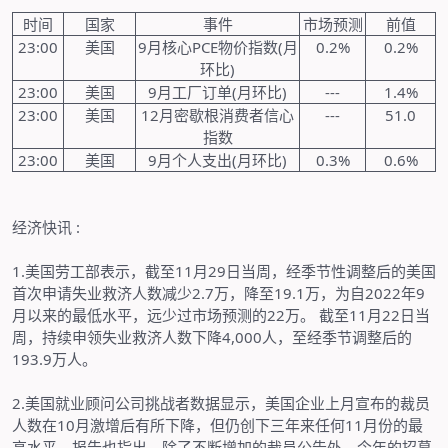
时间
国家
事件
市场预测
前值
23:00
美国
9
月核心
PCE
物价指数
(
月
0.2%
0.2%
环比
)
23:00
美国
9
月工厂订单
(
月环比
)
---
1.4%
23:00
美国
12
月密歇根消费者信心
---
51.0
指数
23:00
美国
9
月个人支出
(
月环比
)
0.3%
0.6%
经济快讯
:
1.
美国劳工部表示，截至
11
月
29
日当周，经季节性调整后的美国
首次申请失业救济人数减少
2.7
万，降至
19.1
万，为自
2022
年
9
月以来的最低水平，远少过市场预测的
22
万。
截至
11
月
22
日当
周，持续申领失业救济人数下降
4,000
人，至经季节调整后的
193.9
万人。
2.
美国就业顾问公司挑战者数据显示，美国企业上月宣布的裁员
人数在
10
月激增后有所下降，但仍创下三年来任何
11
月份的最
高水平。报告也指出，除了不断增加的裁员公告外，今年的招募