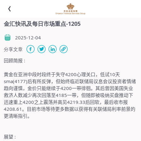
金汇快讯及每日市场重点-1205
2025-12-04
分享文章
回顾简报
:
黄金在亚洲中段时段终于失守
4200
心理关口，低试
10
天
sma(4177)
后有所反弹，但始终临近联储局议息会议投资者情绪
趋向谨慎，金价只能继续于
4200
一带徘徊。其后曾因美国失业
救济人数减少再次回落至
4185
一带，但随即被吸纳买盘推动下
迅速重上
4200
之上震荡并高见
4219.33
后回软，最后收市报
4208.61
。目前市场等待更多数据以获得有关联储局利率前景的
更清晰指引。
展望
: