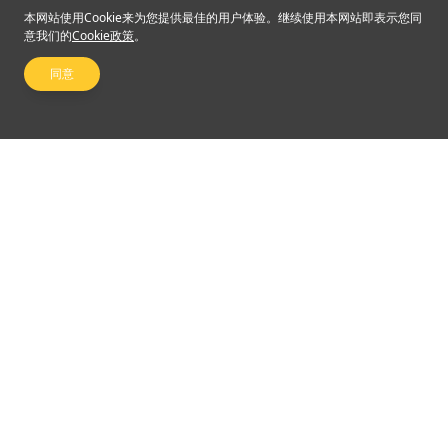
本网站使用Cookie来为您提供最佳的用户体验。继续使用本网站即表示您同
意我们的
Cookie政策
。
同意
关注我们
©2024 Emperor Financial Services Limited
使用条款及细则
|
私隐权政策
杠杆式外汇交易的风险可能会非常重大。最终所蒙受的替代可能超过阁下的最初保证金
款额。甚至最终定下备用交易指示，例如“止蚀”或“限价”交易指示，亦未必可以将变为市
场可能可能使这些交易指示无法执行。阁下可能被要求一接收通知即存入额外的保证金
款额。最终，将要为阁下的帐户所出现的任何逆差负责。因此，阁下必须认真考虑，考
虑到自己的财务状况及投资目标，这种买卖是否适合阁下。切勿将倘若最终决定买卖英
皇金融集团（香港）有限公司所提供的产品，阁下必须先阅读并明白英皇金融集团所提