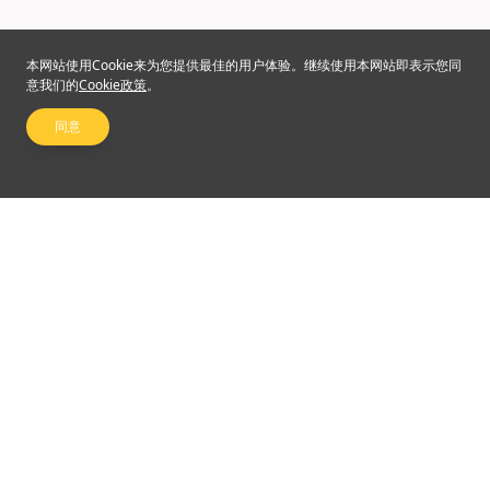
本网站使用Cookie来为您提供最佳的用户体验。继续使用本网站即表示您同
意我们的
Cookie政策
。
同意
关注我们
©2024 Emperor Financial Services Limited
使用条款及细则
|
私隐权政策
杠杆式外汇交易的风险可能会非常重大。最终所蒙受的替代可能超过阁下的最初保证金
款额。甚至最终定下备用交易指示，例如“止蚀”或“限价”交易指示，亦未必可以将变为市
场可能可能使这些交易指示无法执行。阁下可能被要求一接收通知即存入额外的保证金