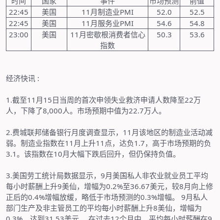
时间
国家
事件
市场预测
前值
22:45
美国
11
月制造业
PMI
52.0
52.5
22:45
美国
11
月服务业
PMI
54.6
54.8
23:00
美国
11
月密歇根消费者信心
50.3
53.6
指数
经济快讯
:
1.
截至
11
月
15
日当周的首次申领失业救济申请人数降至
22
万
人，下降了
8,000
人。市场预期中值为
22.7
万人。
2.
费城联邦储备银行月度调查显示，
11
月该地区的制造业活动减
弱。制造业指数在
11
月上升
11
点，达负
1.7
，高于市场预期的负
3.1
。该指数在
10
月大幅下跌后回升，但仍保持负值。
3.
美国劳工统计局数据显示，
9
月美国私人非农业就业员工平均
每小时薪酬上升
9
美仙，增幅为
0.2%
至
36.67
美元，较
8
月向上修
正后的
0.4%
增幅放缓，略低于市场预测的
0.3%
增幅。
9
月私人
部门生产及非主管员工的平均每小时薪酬上升
8
美仙，增幅为
0.3%
，达到
31.53
美元。
在过去
12
个月中，平均每小时薪酬在
9