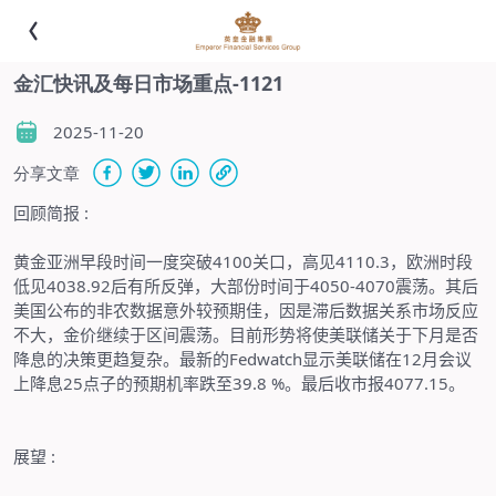
金汇快讯及每日市场重点-1121
2025-11-20
分享文章
回顾简报
:
黄金亚洲早段时间一度突破
4100
关口，高见
4110.3
，欧洲时段
低见
4038.92
后有所反弹，大部份时间于
4050-4070
震荡。其后
美国公布的非农数据意外较预期佳，因是滞后数据关系市场反应
不大，金价继续于区间震荡。目前形势将使美联储关于下月是否
降息的决策更趋复杂。最新的
Fedwatch
显示美联储在
12
月会议
上降息
25
点子的预期机率跌至
39.8 %
。最后收市报
4077.15
。
展望
: