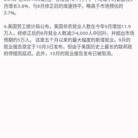
月增长
3.8%
，与
8
月修正后的增速持平，略高于市场预估的
3.7%
。
4.
美国劳工统计局公布，美国非农就业人数在今年
9
月增加
11.9
万人，经修正后的
8
月就业人数减少
4,000
人中回升，并超出市场
预期的
5
万人。
这是五个月以来的最大幅度的新增就业。
9
月的
就业报告原定于
10
月
3
日发布，但由于美国历史上最长的联邦政
府停摆而延迟。此外，
10
月的就业报告发布已被取消。