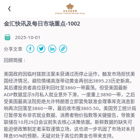
金汇快讯及每日市场重点-1002
2025-10-01
分享文章
回顾简报
:
美国政府因临时拨款法案未获通过而停止运作，触发市场担忧美
国经济情况，避险情绪高涨带动黄金再创出
3895.23
历史新高，
其后遭投资者高位获利回吐至
3860
一带震荡。但受美国最新
ADP
数据显示
9
月私人就业意外下滑，一度重上
3890
一带，之后
受美国最高法院拒绝允许特朗普立即罢免联准会理事库克消息影
响再次回落至
3860
一带，最后收市报
3865.50
。美国劳工统计局
已暂停发布非农就业数据、消费者物价指数等关键报告，导致美
联储在
10
月
29
日会议前失去核心决策依据。新鲜数据的缺失可
能迫使政策制定者采取谨慎立场，这也进一步巩固了市场对本月
降息
95%
的预期，无疑对处于高位的黄金也带来支持。