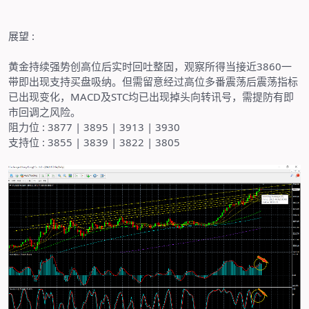
展望
:
黄金持续强势创高位后实时回吐整固，观察所得当接近
3860
一
带即出现支持买盘吸纳。但需留意经过高位多番震荡后震荡指标
已出现变化，
MACD
及
STC
均已出现掉头向转讯号，需提防有即
市回调之风险。
阻力位
: 3877 | 3895 | 3913 | 3930
支持位
: 3855 | 3839 | 3822 | 3805