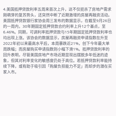
4.
美国抵押贷款利率五周来首次上升，这不仅扼杀了房地产需求
刚萌芽的复苏势头，还突然中断了近期激增的房屋再融资活动。
美国抵押贷款银行家协会周三发布的数据显示，在截至
9
月
26
日
的一周内，
30
年期固定抵押贷款合约利率上升
12
个基点，至
6.46%
。同期，可调利率抵押贷款与
15
年期固定抵押贷款利率也
均出现上涨。该协会的数据显示，房屋再融资申请指数在升至
2022
年初以来最高水平后，本周暴跌近
21%
，创下今年最大单
周跌幅；而房屋购买申请指数则小幅下滑
1%
。抵押贷款利率的
回升表明，尽管美国房地产市场近期显现出摆脱多年低迷的迹
象，但其对利率变化的敏感度仍处于高位。若抵押贷款利率能持
续下降，或有助于吸引因「购屋负担能力不足」而却步的潜在买
家入市。