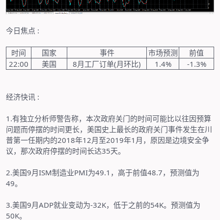
今日焦点
:
时间
国家
事件
市场预测
前值
22:00
美国
8
月工厂订单
(
月环比
)
1.4%
-1.3%
经济快讯
:
1.
有独立分析师警告称，本次政府关门的时间可能比以往因预算
问题而停摆的时间更长，美国史上最长的政府关门事件发生在川
普第一任期内的
2018
年
12
月至
2019
年
1
月，原因是边境安全争
议，那次政府停摆的时间长达
35
天。
2.
美国
9
月
ISM
制造业
PMI
为
49.1
，高于前值
48.7
，预测值为
49
。
3.
美国
9
月
ADP
就业变动为
-32K
，低于之前的
54K
。预测值为
50K
。