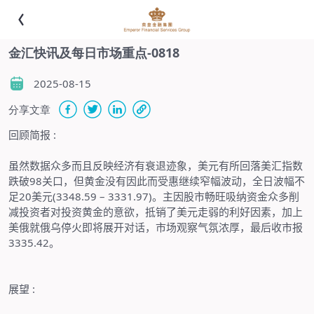
金汇快讯及每日市场重点-0818
2025-08-15
分享文章
回顾简报
:
虽然数据众多而且反映经济有衰退迹象，美元有所回落美汇指数
跌破
98
关口，但黄金没有因此而受惠继续窄幅波动，全日波幅不
足
20
美元
(3348.59 – 3331.97)
。主因股市畅旺吸纳资金众多削
减投资者对投资黄金的意欲，抵销了美元走弱的利好因素，加上
美俄就俄乌停火即将展开对话，市场观察气氛浓厚，最后收市报
3335.42
。
展望
: