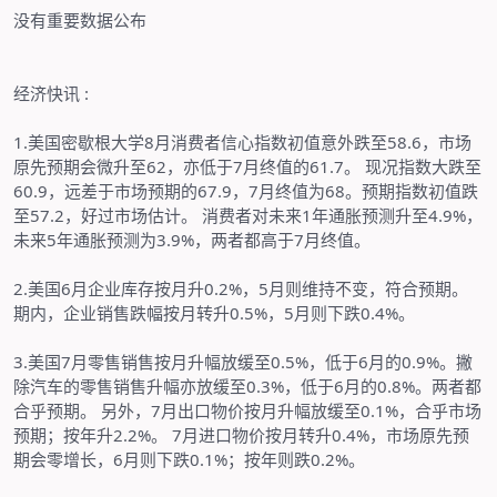
没有重要数据公布
经济快讯
:
1.
美国密歇根大学
8
月消费者信心指数初值意外跌至
58.6
，市场
原先预期会微升至
62
，亦低于
7
月终值的
61.7
。
现况指数大跌至
60.9
，远差于市场预期的
67.9
，
7
月终值为
68
。预期指数初值跌
至
57.2
，好过市场估计。
消费者对未来
1
年通胀预测升至
4.9%
，
未来
5
年通胀预测为
3.9%
，两者都高于
7
月终值。
2.
美国
6
月企业库存按月升
0.2%
，
5
月则维持不变，符合预期。
期内，企业销售跌幅按月转升
0.5%
，
5
月则下跌
0.4%
。
3.
美国
7
月零售销售按月升幅放缓至
0.5%
，低于
6
月的
0.9%
。撇
除汽车的零售销售升幅亦放缓至
0.3%
，低于
6
月的
0.8%
。两者都
合乎预期。
另外，
7
月出口物价按月升幅放缓至
0.1%
，合乎市场
预期；按年升
2.2%
。
7
月进口物价按月转升
0.4%
，市场原先预
期会零增长，
6
月则下跌
0.1%
；按年则跌
0.2%
。