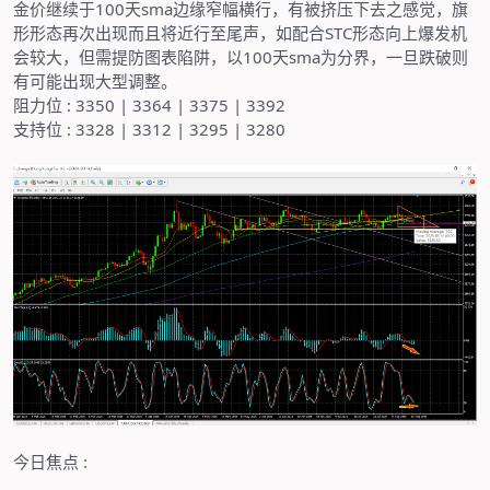
金价继续于
100
天
sma
边缘窄幅横行，有被挤压下去之感觉，旗
形形态再次出现而且将近行至尾声，如配合
STC
形态向上爆发机
会较大，但需提防图表陷阱，以
100
天
sma
为分界，一旦跌破则
有可能出现大型调整。
阻力位
: 3350 | 3364 | 3375 | 3392
支持位
: 3328 | 3312 | 3295 | 3280
今日焦点
: