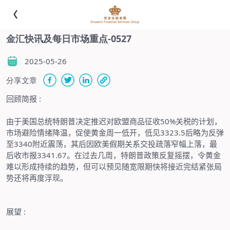
金汇快讯及每日市场重点-0527
2025-05-26
分享文章
回顾简报
:
由于美国总统特朗普决定推迟对欧盟商品征收
50%
关税的计划，
市场避险情绪降温，促使黄金周一低开，低见
3323.5
后略为反弹
至
3340
附近震荡，其后因欧美假期关系交投疏落窄幅上落，最
后收市报
3341.67
。在过去几周，特朗普政策反复摇摆，令黄金
难以形成持续的趋势，但可以预见随宽限期快将接近完结紧张局
势还将再度浮现。
展望
: