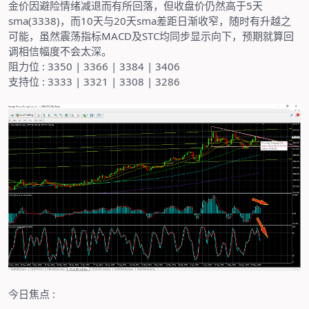
金价因避险情绪减退而有所回落，但收盘价仍然高于
5
天
sma(3338)
，而
10
天与
20
天
sma
差距日渐收窄，随时有升越之
可能，虽然震荡指标
MACD
及
STC
均同步显示向下，预期就算回
调相信幅度不会太深。
阻力位
: 3350 | 3366 | 3384 | 3406
支持位
: 3333 | 3321 | 3308 | 3286
今日焦点
: