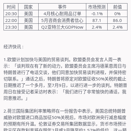
时间
国家
事件
市场预测
前值
20:30
美国
4
月核心耐用品订单
-0.1%
0%
22:00
美国
5
月咨商会消费者信心
87.1
86.0
23:30
美国
Q2
亚特兰大
GDPNow
2.4%
2.4%
经济快讯
:
1.
欧盟计划加快与美国的贸易谈判。欧盟委员会发言人周一表
示：「谈判现在有了新的动力，欧盟委员会主席冯德莱恩周日与
特朗普进行了电话交谈，他们同意加快贸易谈判进程，并保持密
切联系。」通话之后，特朗普将原定对欧盟征收
50%
关税的截止
日期推迟了一个多月，至
7
月
9
日，以进行进一步的谈判。特朗普
周日在接受记者采访时表示：「我们进行了非常愉快的通话，我
同意推迟。」
2.
荷兰国际集团利率策略师在一份报告中表示，美国总统特朗普
威胁对欧盟进口商品加征
50%
关税后，市场对欧洲央行减息幅度
的预期有所升温。伦敦证券交易所集团数据显示，货币市场预计
欧元区存款利率将在明年
2
月或
3
月降至约
1.57%
的低位。这一预