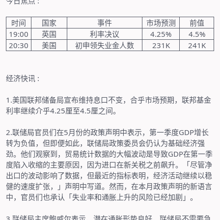
今日焦点
:
时间
国家
事件
市场预测
前值
19:00
英国
利率决议
4.25%
4.5%
20:30
美国
初申领失业金人数
231K
241K
经济快讯
:
1.
美国联邦储备局宣布维持息口不变，合乎市场预期，联邦基金
利率继续介乎
4.25
厘至
4.5
厘之间。
2.
联储局官员们在
5
月份的政策声明中表示，第一季度
GDP
增长
转为负值，但即便如此，联储局政策委员会仍认为基础经济强
劲。他们观察到，贸易统计数据的大幅波动是导致
GDP
在第一季
度陷入收缩的主要原因，因为进口在新关税之前飙升。「尽管净
出口的波动影响了数据，但最近的指标表明，经济活动继续以稳
健的速度扩张，」声明中写道。然而，在本月政策声明的新语言
中，官员们也承认「失业率和通胀上升的风险已经加剧」。
3.
联储局主席鲍威尔表示，潜在通胀形势良好，联储局不需要急