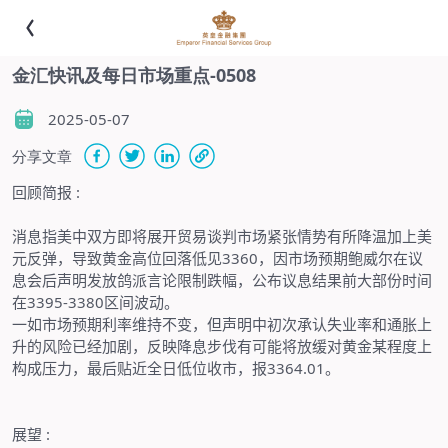
金汇快讯及每日市场重点-0508
2025-05-07
分享文章
回顾简报
:
消息指美中双方即将展开贸易谈判市场紧张情势有所降温加上美
元反弹，导致黄金高位回落低见
3360
，因市场预期鲍威尔在议
息会后声明发放鸽派言论限制跌幅，公布议息结果前大部份时间
在
3395-3380
区间波动。
一如市场预期利率维持不变，但声明中初次承认失业率和通胀上
升的风险已经加剧，反映降息步伐有可能将放缓对黄金某程度上
构成压力，最后贴近全日低位收市，报
3364.01
。
展望
: