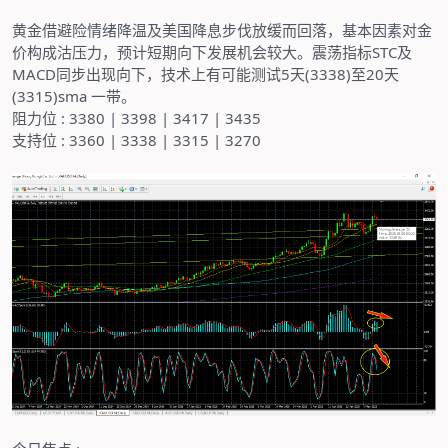
黄金借避险情绪降温及美国降息步伐放缓而回落，基本因素对金
价构成沽压力，预计短期向下发展机会较大。震荡指标
STC
及
MACD
同步出现向下，技术上有可能测试
5
天
(3338)
至
20
天
(3315)sma
一带。
阻力位
: 3380 | 3398 | 3417 | 3435
支持位
: 3360 | 3338 | 3315 | 3270