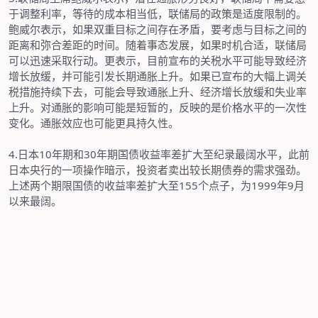
于调整利率，等待的成本相当低，联储局的政策是适度限制的。
鲍威尔表示，如果双重目标之间存在矛盾，要考虑与目标之间的
距离和弥合差距的时间。随着事态发展，如果时机合适，联储局
可以迅速采取行动。更表示，目前宣布的关税水平可能导致经济
增长放缓，并可能引发长期通胀上升。如果已宣布的大幅上调关
税措施持续下去，可能会导致通胀上升、经济增长放缓和失业率
上升。对通胀的影响可能是短暂的，反映的是价格水平的一次性
变化。通胀效应也可能更具持久性。
4.
日本
10
年期和
30
年期国债收益率差扩大至纪录最阔水平，此前
日本央行的一项操作暗示，投资者卖出较长期债券的需求强劲。
上述两个期限国债的收益率差扩大至
155
个点子，为
1999
年
9
月
以来最阔。