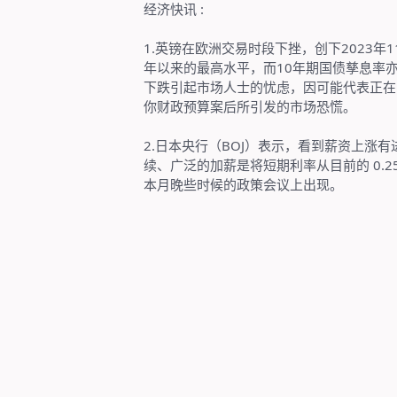
经济快讯
:
1.
英镑在欧洲交易时段下挫，创下
2023
年
1
年以来的最高水平，而
10
年期国债孳息率
下跌引起市场人士的忧虑，因可能代表正在
你财政预算案后所引发的市场恐慌。
2.
日本央行（
BOJ
）表示，看到薪资上涨有
续、广泛的加薪是将短期利率从目前的
0.2
本月晚些时候的政策会议上出现。