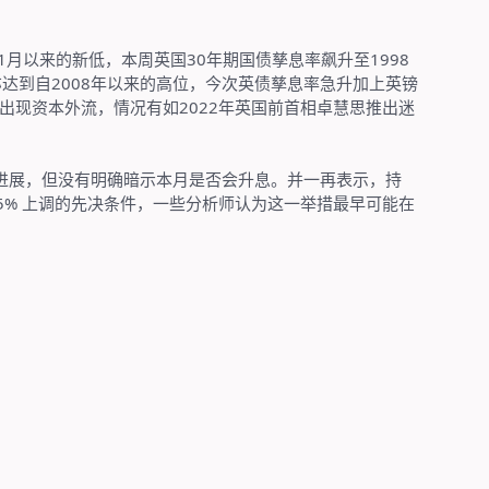
1
月以来的新低，本周英国
30
年期国债孳息率飙升至
1998
亦达到自
2008
年以来的高位，今次英债孳息率急升加上英镑
出现资本外流，情况有如
2022
年英国前首相卓慧思推出迷
进展，但没有明确暗示本月是否会升息。并一再表示，持
5%
上调的先决条件，一些分析师认为这一举措最早可能在