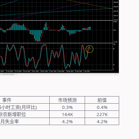
事件
市场预测
前值
每小时工资
(
月环比
)
0.3%
0.4%
非农新增职位
164K
227K
2
月失业率
4.2%
4.2%