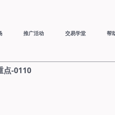
场
推广活动
交易学堂
帮
-0110