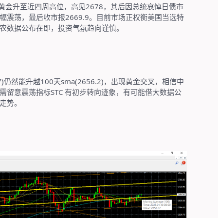
黄金升至近四周高位，高见
2678
，其后因总统哀悼日债市
幅震荡，最后收市报
2669.9
。目前市场正权衡美国当选特
农数据公布在即，投资气氛趋向谨慎。
)
仍然能升越
100
天
sma(2656.2)
，出现黄金交叉，相信中
需留意震荡指标
STC
有初步转向迹象，有可能借大数据公
走势。