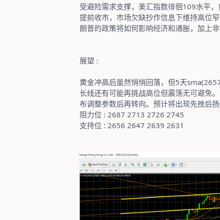
受避险需求支撑，美汇指数徘徊
109
水平，
提前收市，市场欠缺抄作信息下维持高位窄
朗普的政策将如何影响经济和通胀，加上非
展望
:
黄金冲高后虽然悄悄回落，但
5
天
sma(2657
长线还有可能再挑战高位但震荡无可避免。
布调整参数后再转向。预计将出现先挫后扬
阻力位
: 2687 2713 2726 2745
支持位
: 2656 2647 2639 2631