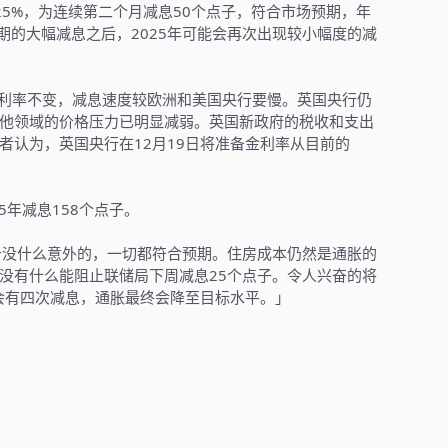
25%
，为连续第二个月减息
50
个点子，符合市场预期，年
期的大幅减息之后，
2025
年可能会再次出现较小幅度的减
利率不变，减息速度较欧洲和美国央行要慢。英国央行仍
他领域的价格压力已明显减弱。英国新政府的税收和支出
者认为，英国央行在
12
月
19
日将准备金利率从目前的
5
年减息
158
个点子。
告没什么意外的，一切都符合预期。住房成本仍然是通胀的
没有什么能阻止联储局下周减息
25
个点子。令人兴奋的将
会有四次减息，通胀最终会降至目标水平。」