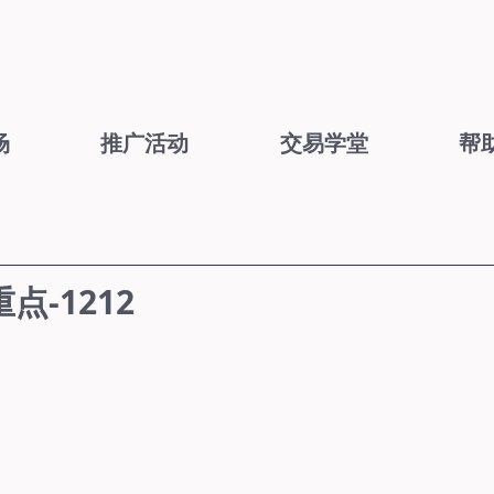
场
推广活动
交易学堂
帮
-1212