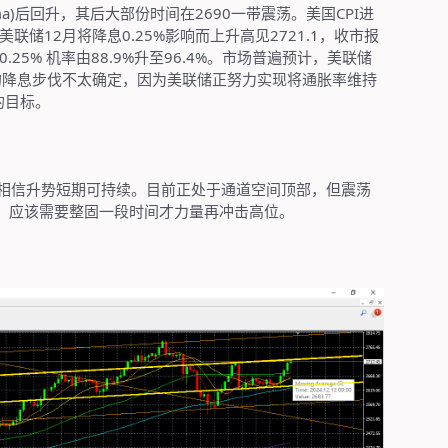
a)
后回升，其后大部份时间在
2690
一带震荡。美国
CPI
进
美联储
12
月将降息
0.25%
影响而上升高见
2721.1
，收市报
0.25%
机率由
88.9%
升至
96.4%
。市场普遍预计，美联储
的降息步伐不太确定，因为美联储正努力实现将通胀率维持
的目标。
相信升势短期可持续。目前正处于通道空间顶部，但震荡
，应该需要整固一段时间才力量再冲击高位。