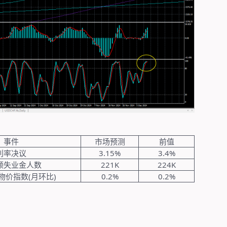
事件
市场预测
前值
利率决议
3.15%
3.4%
领失业金人数
221K
224K
物价指数
(
月环比
)
0.2%
0.2%