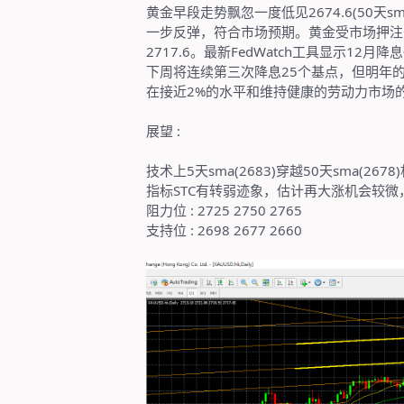
黄金早段走势飘忽一度低见
2674.6(50
天
sm
一步反弹，符合市场预期。黄金受市场押注
2717.6
。最新
FedWatch
工具显示
12
月降息
下周将连续第三次降息
25
个基点，但明年
在接近
2%
的水平和维持健康的劳动力市场
展望
:
技术上
5
天
sma(2683)
穿越
50
天
sma(2678)
指标
STC
有转弱迹象，估计再大涨机会较微
阻力位
: 2725 2750 2765
支持位
: 2698 2677 2660