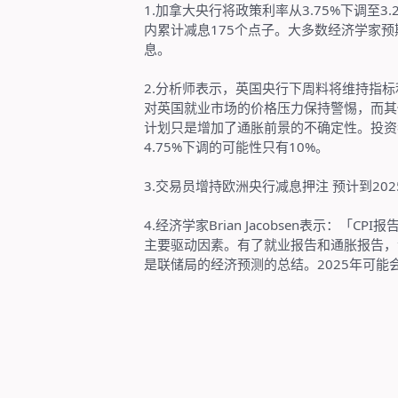
1.
加拿大央行将政策利率从
3.75%
下调至
3.
内累计减息
175
个点子。大多数经济学家预
息。
2.
分析师表示，英国央行下周料将维持指标
对英国就业市场的价格压力保持警惕，而其
计划只是增加了通胀前景的不确定性。投资
4.75%
下调的可能性只有
10%
。
3.
交易员增持欧洲央行减息押注
预计到
202
4.
经济学家
Brian Jacobsen
表示：「
CPI
报
主要驱动因素。有了就业报告和通胀报告，
是联储局的经济预测的总结。
2025
年可能