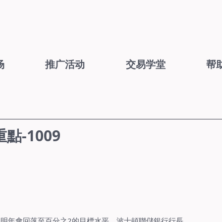
场
推广活动
交易学堂
帮
-1009
脹明年會回落至百分之2的目標水平。波士頓聯儲銀行行長