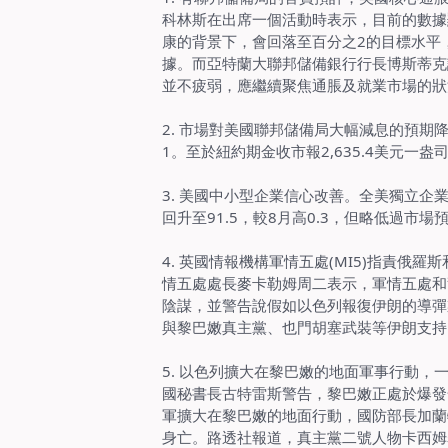
科林斯在出席一個活動時表示，目前的數據
康的背景下，會回落至百分之2的目標水平
據。而亞特蘭大聯邦儲備銀行行長博斯蒂克
並不疲弱，應繼續聚焦通脹及就業市場的狀
2. 市場對美國聯邦儲備局大幅減息的預
1。至於紐約期金收市報2,635.4美元一盎司
3.
美國中小型企業信心改善。全美獨立企業
回升至91.5，較8月高0.3，但略低過市場
4. 英國情報機構軍情五處(MI5)指責
情五處處長麥卡勒姆周二表示，軍情五處和
陰謀，並警告說假如以色列報復伊朗的導彈
與黎巴嫩真主黨、也門胡塞武裝等伊朗支持
5. 以色列擴大在黎巴嫩的地面軍事行動，
國秘書長古特雷斯警告，黎巴嫩正處於爆發
軍擴大在黎巴嫩的地面行動，國防部長加蘭
身亡。路透社報道，真主黨二號人物卡西姆