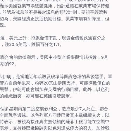
顯示美國就業市場總體健康，預計通脹在就業市場保持健
，並認為減息並不是每次議息的預設計劃，要視乎經濟數
認為，美國經濟正接近預期目標。就業市場有所降溫，但
況。
期降溫，美元上升，拖累金價下跌，現貨金價曾跌逾百分之
，跌30.6美元，跌幅百分之1.1。
聯合會的數據顯示，美國中小型企業樂觀情緒指數，9月
預期的92。
俄羅斯和伊朗，是當地近年暗殺及破壞等圖謀急增的幕後黑手。軍
警方自前年以來，粉碎20宗由伊朗支持、可能導致傷亡的
襲擊，伊朗可能會增加在英國的行動目標。此外，以色列
的組織衝突，亦可能在英國引發襲擊。
一個多星期內第二度空襲敘利亞，造成最少7人死亡。聯合
全面戰爭邊緣。以色列軍方同黎巴嫩真主黨繼續交火，以
特表示，被視為接任真主黨領袖的薩菲丁很可能在空襲中
表示，支持黎巴嫩協調與以色列達成停火的努力。加沙戰