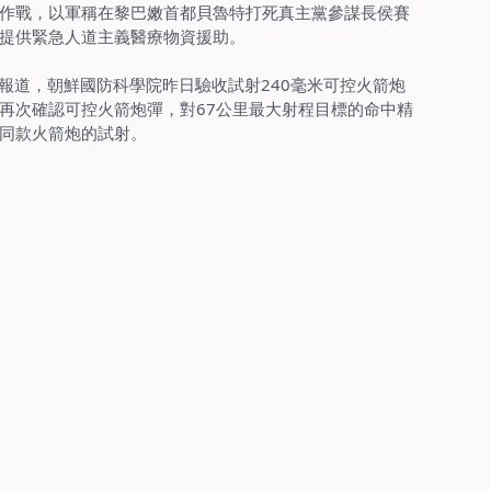
作戰，以軍稱在黎巴嫩首都貝魯特打死真主黨參謀長侯賽
提供緊急人道主義醫療物資援助。
中社報道，朝鮮國防科學院昨日驗收試射240毫米可控火箭炮
再次確認可控火箭炮彈，對67公里最大射程目標的命中精
同款火箭炮的試射。