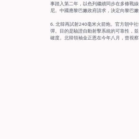
事踏入第二年，以色列繼續同步在多條戰線
尼。中國應黎巴嫩政府請求，決定向黎巴嫩
6. 北韓再試射240毫米火箭炮。官方朝
彈。目的是驗證自動射擊系統的可靠性，並
確度。北韓領袖金正恩在今年八月，曾視察