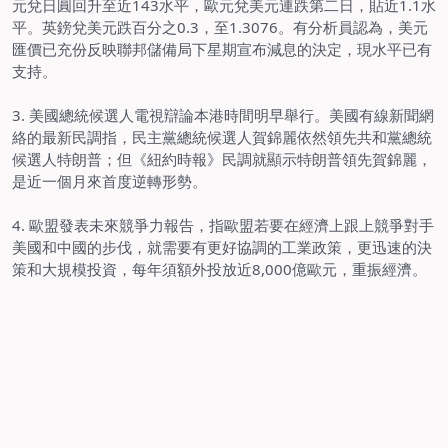
元兌日圓回升至近143水平，歐元兌美元連跌第二日，貼近1.1水
平。英鎊兌美元跌百分之0.3，至1.3076。有分析員認為，美元
匯價已充份反映聯邦儲備局下星期宣布減息的決定，現水平已有
支持。
3.
美國總統候選人電視辯論本港時間明早舉行。美國有線新聞網
絡的最新民調指，民主黨總統候選人賀錦麗依然領先共和黨總統
候選人特朗普；但《紐約時報》民調就顯示特朗普領先賀錦麗，
是近一個月來首度逆轉形勢。
4. 歐盟發表未來競爭力報告，指歐盟若要在經濟上跟上競爭對手
美國和中國的步伐，就需要有更好協調的工業政策，更迅速的決
策和大規模投資，每年須額外投放近8,000億歐元，重振經濟。