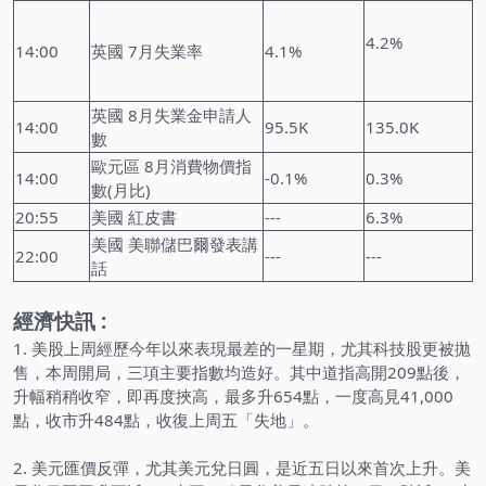
4.2%
14:00
英國 7月失業率
4.1%
英國 8月失業金申請人
14:00
95.5K
135.0K
數
歐元區 8月消費物價指
14:00
-0.1%
0.3%
數(月比)
20:55
美國 紅皮書
---
6.3%
美國 美聯儲巴爾發表講
22:00
---
---
話
經濟快訊 :
1. 美股上周經歷今年以來表現最差的一星期，尤其科技股更被拋
售，本周開局，三項主要指數均造好。其中道指高開209點後，
升幅稍稍收窄，即再度挾高，最多升654點，一度高見41,000
點，收市升484點，收復上周五「失地」。
2. 美元匯價反彈，尤其美元兌日圓，是近五日以來首次上升。美