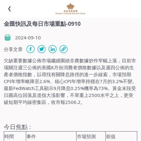
金匯快訊及每日市場重點-0910
2024-09-10
分享文章
欠缺重要數據公佈市場繼續圍繞非農數據炒作窄幅上落，目前市
場關注週三公佈的美國8月份消費者價格數據以及週四公佈的生
產者價格指數，以尋找有關降息路徑的進一步線索，市場預期
CPI年增率略降至2.6%、核心CPI年增率持穩在7月的3.2%不變。
最新FedWatch工具顯示9月降息0.25%機率為73%。黃金末段受
日圓高位回落及道指大漲影響，不單重上2500水平之上，更突
破短期平均線密集區，收市報2506.2。
今日焦點 :
時間
事件
市場預測
前值