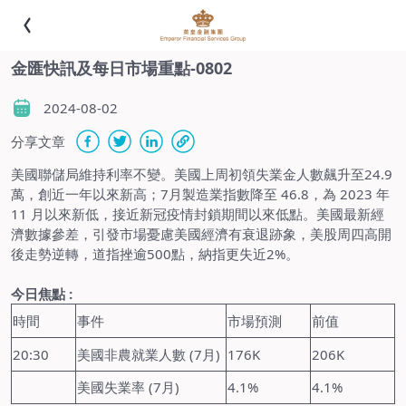
金匯快訊及每日市場重點-0802
2024-08-02
分享文章
美國聯儲局維持利率不變。美國上周初領失業金人數飆升至24.9
萬，創近一年以來新高；7月製造業指數降至 46.8，為 2023 年
11 月以來新低，接近新冠疫情封鎖期間以來低點。美國最新經
濟數據參差，引發市場憂慮美國經濟有衰退跡象，美股周四高開
後走勢逆轉，道指挫逾500點，納指更失近2%。
今日焦點 :
時間
事件
市場預測
前值
20:30
美國非農就業人數 (7月)
176K
206K
美國失業率 (7月)
4.1%
4.1%