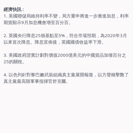
經濟快訊 :
1.
美國聯儲局維持利率不變，局方重申將進一步漸進加息，利率
期貨顯示9月加息機會增至百分百。
2.
英國央行降息25個基點至5%，符合市場預期，為2020年3月
以來首次降息。
降息宣佈後，英國國債收益率下滑。
3.
美國政府證實計劃對價值2000億美元的中國貨品加徵百分之
25的關稅。
4.
以色列針對黎巴嫩武裝組織真主黨展開報復，以方聲稱擊斃了
真主黨最高階軍事指揮官舒克爾。