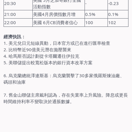
美國 5月芝加哥銀行全國
20:30
-
-0.23
活動指數
21:00
美國4月房價指數月增
0.5%
0.1%
22:00
美國 6月CB消費者信心
100
102
經濟快訊：
1. 美元兌日元短線異動，日本官方或已在進行匯率檢查
2. 比特幣近90億美元潛在拋壓襲來
4. 哈馬斯否認計劃從卡塔爾遷往伊拉克
5. 美聯儲提出較寬松版本的銀行資本改革方案
6. 烏克蘭總統澤連斯基：烏克蘭襲擊了30多家俄羅斯煉油廠、
碼頭和油庫
7. 舊金山聯儲主席戴利認為，存在失業率上升風險。降息或更長
時間維持利率不變取決於通脹數據。