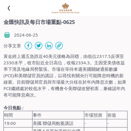
金匯快訊及每日市場重點-0625
2024-06-25
分享文章
黃金經上週五急跌近40美元後略為回穩，由低位2317.5反彈至
2330水平，收市貼近全日高位，收報2334.3。主因受美債收益
率下滑及地緣局勢緊張。市場在等待本週美國關鍵通脹數據
(PCE)和美聯儲官員的講話，以尋找有關央行可能降息時機的新
線索。目前聯儲局官員與市場最大分歧在於年內降息次數，如果
PCE繼續處於較低水平，有機會今美聯儲改變初衷，兼確認年內
有可能降息兩次。
今日焦點 :
時間
事件
市場預測
前值
19:00
美國 聯儲局鮑曼講話
-
-