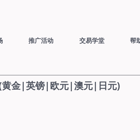
场
推广活动
交易学堂
帮
1 (黄金|英镑|欧元|澳元|日元)