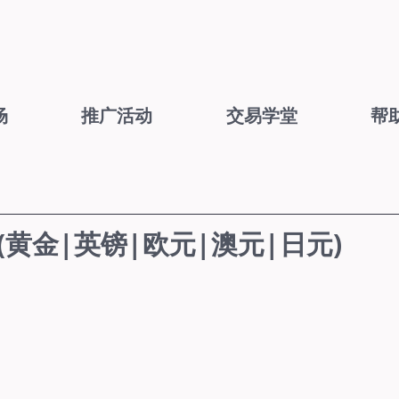
场
推广活动
交易学堂
帮
7 (黄金|英镑|欧元|澳元|日元)