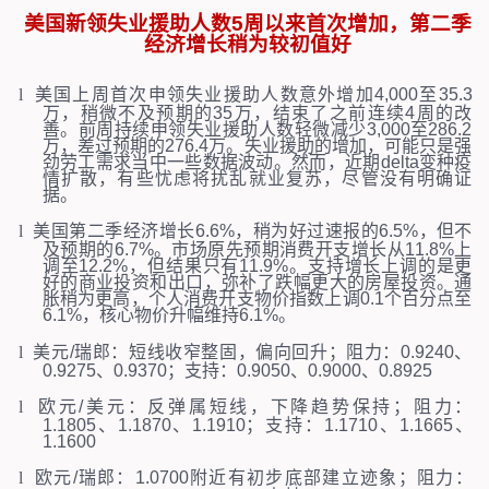
美国新领失业援助人数
5
周以来首次增加，第二季
经济增长稍为较初值好
l
美国上周首次申领失业援助人数意外增加
4,000
至
35.3
万，稍微不及预期的
35
万，结束了之前连续
4
周的改
善。前周持续申领失业援助人数轻微减少
3,000
至
286.2
万，差过预期的
276.4
万。失业援助的增加，可能只是强
劲劳工需求当中一些数据波动。然而，近期
delta
变种疫
情扩散，有些忧虑将扰乱就业复苏，尽管没有明确证
据。
l
美国第二季经济增长
6.6%
，稍为好过速报的
6.5%
，但不
及预期的
6.7%
。市场原先预期消费开支增长从
11.8%
上
调至
12.2%
，但结果只有
11.9%
。支持增长上调的是更
好的商业投资和出口，弥补了跌幅更大的房屋投资。通
胀稍为更高，个人消费开支物价指数上调
0.1
个百分点至
6.1%
，核心物价升幅维持
6.1%
。
l
美元
/
瑞郎：短线收窄整固，偏向回升；阻力：
0.9240
、
0.9275
、
0.9370
；支持：
0.9050
、
0.9000
、
0.8925
l
欧元
/
美元：反弹属短线，下降趋势保持；阻力：
1.1805
、
1.1870
、
1.1910
；支持：
1.1710
、
1.1665
、
1.1600
l
欧元
/
瑞郎：
1.0700
附近有初步底部建立迹象；阻力：