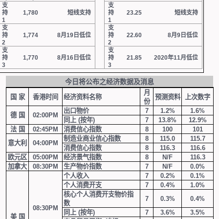
支
支
持
1,780
短线支持
持
23.25
短线支持
1
1
支
支
持
1,774
8
月
19
日低位
持
22.60
8
月
9
日低位
2
2
支
支
持
1,770
8
月
16
日低位
持
21.85
2020
年
11
月低位
3
3
今日将公布之经济数据及消息
月
国 家
香港时间
经济资料名称
预测
资料
上次
数字
份
出口物价
7
1.2%
1.6%
德 国
02:00PM
同上
(
按年
)
7
13.8%
12.9%
法 国
02:45PM
消费信心指数
8
100
101
制造业商业信心指数
8
115.0
115.7
意大利
04:00PM
消费信心指数
8
116.3
116.6
欧元区
05:00PM
经济景气指数
8
N/F
116.3
加拿大
08:30PM
生产物价指数
7
N/F
0.0%
个人收入
7
0.2%
0.1%
个人消费开支
7
0.4%
1.0%
核心个人消费开支物价指
7
0.3%
0.4%
数
08:30PM
同上
(
按年
)
7
3.6%
3.5%
美 国