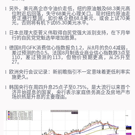
l
另外，美元高企亦令油价走低，纽约原油触及
68.3
美元高
位附近后回落，失守
68
美元心理关口。现时纽约原油走
势正横行整固，如价格企稳
68.8
美元，或会上试
70
美
元，否则将有机下试
65.30
美元水平。
l
日本总理大臣菅义伟取得自民党强大派别支持，在下月举
行的自民党党魁选举增加胜算。
l
德国
8
月
GFK
消费信心指数报负
1.2
，从
8
月的负
0.4
减弱，
差过预测的负
0.5
。法国
8
月制造业商业信心指数跌
3
点至
110
，差过预测的
113
，但物价预期更高，从
25
升至
27
。
l
欧洲央行会议记录：新前瞻指引不一定意味着更低利率实
施更久。
l
韩国央行在周四升息
25
点子至
0.75%
，是大流行以来首个
济开始提息的国家，央行表示家庭债务高企及房地产市
场炽热是升息的主要理由。