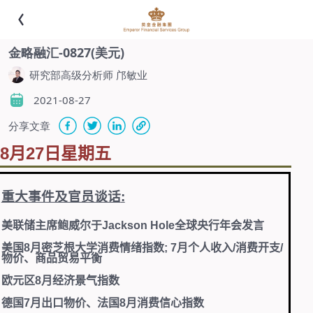
金略融汇-0827(美元)
研究部高级分析师 邝敏业
2021-08-27
分享文章
8
月
27
日星期五
重大事件及官员谈话
:
美联储主席鲍威尔于
Jackson Hole
全球央行年会发言
美国
8
月密芝根大学消费情绪指数
; 7
月个人收入
/
消费开支
/
物价、商品贸易平衡
欧元区
8
月经济景气指数
德国
7
月出口物价、法国
8
月消费信心指数