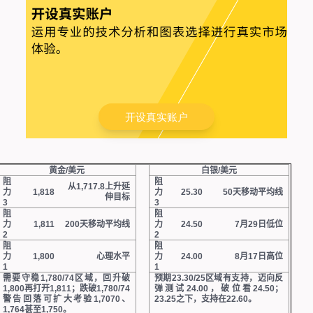
开设真实账户
黄金
/
美元
白银
/
美元
阻
阻
从
1,717.8
上升延
力
1,818
力
25.30
50
天移动平均线
伸目标
3
3
阻
阻
力
1,811
200
天移动平均线
力
24.50
7
月
29
日低位
2
2
阻
阻
力
1,800
心理水平
力
24.00
8
月
17
日高位
1
1
需要守稳
1,780/74
区域，回升破
预期
23.30/25
区域有支持，迈向反
1,800
再打开
1,811
；跌破
1,780/74
弹测试
24.00
，破位看
24.50
；
警告回落可扩大考验
1,7070
、
23.25
之下，支持在
22.60
。
1,764
甚至
1,750
。