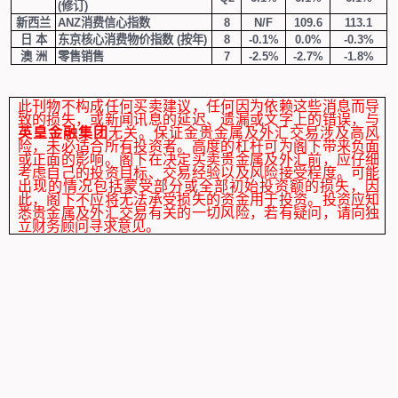
(
修订
)
新西兰
ANZ
消费信心指数
8
N/F
109.6
113.1
日 本
东京核心消费物价指数
(
按年
)
8
-0.1%
0.0%
-0.3%
澳 洲
零售销售
7
-2.5%
-2.7%
-1.8%
此刊物不构成任何买卖建议，任何因为依赖这些消息而导
致的损失，或新闻讯息的延迟、遗漏或文字上的错误，与
英皇金融集团
无关。保证金贵金属及外汇交易涉及高风
险，未必适合所有投资者。高度的杠杆可为阁下带来负面
或正面的影响。阁下在决定买卖贵金属及外汇前，应仔细
考虑自己的投资目标、交易经验以及风险接受程度。可能
出现的情况包括蒙受部分或全部初始投资额的损失，因
此，阁下不应将无法承受损失的资金用于投资。投资应知
悉贵金属及外汇交易有关的一切风险，若有疑问，请向独
立财务顾问寻求意见。