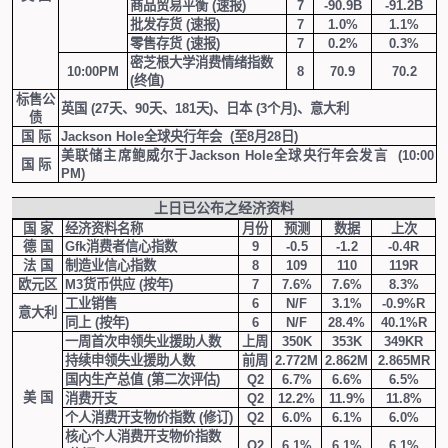
商品贸易平衡
(
速报
)
7
-90.9B
-91.2B
批发存货
(
速报
)
7
1.0%
1.1%
零售存货
(
速报
)
7
0.2%
0.3%
密芝根大学消费情绪指数
10:00PM
8
70.9
70.2
(
终值
)
标售公
英国
(27
天、
90
天、
181
天
)
、日本
(3
个月
)
、意大利
债
国 际
Jackson Hole
全球央行年会
(
至
8
月
28
日
)
美联储主席鲍威尔于
Jackson Hole
全球央行年会发言
(10:00
国 际
PM)
上日已公布之经济资料
国 家
经济资料名称
月份
预测
数据
上次
德 国
Gfk
消费者信心指数
9
-0.5
-1.2
-0.4R
法 国
制造业信心指数
8
109
110
119R
欧元区
M3
货币供应
(
按年
)
7
7.6%
7.6%
8.3%
工业销售
6
N/F
3.1%
-0.9%R
意大利
同上
(
按年
)
6
N/F
28.4%
40.1%R
一周首次申领失业援助人数
上周
350K
353K
349KR
持续申领失业援助人数
前周
2.772M
2.862M
2.865MR
国内生产总值
(
第二次评估
)
Q2
6.7%
6.6%
6.5%
美 国
消费开支
Q2
12.2%
11.9%
11.8%
个人消费开支物价指数
(
修订
)
Q2
6.0%
6.1%
6.0%
核心个人消费开支物价指数
Q2
6.1%
6.1%
6.1%