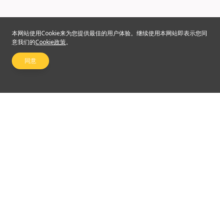
本网站使用Cookie来为您提供最佳的用户体验。继续使用本网站即表示您同
意我们的
Cookie政策
。
同意
关注我们
©2024 Emperor Financial Services Limited
使用条款及细则
|
私隐权政策
杠杆式外汇交易的风险可能会非常重大。最终所蒙受的替代可能超过阁下的最初保证金
款额。甚至最终定下备用交易指示，例如“止蚀”或“限价”交易指示，亦未必可以将变为市
场可能可能使这些交易指示无法执行。阁下可能被要求一接收通知即存入额外的保证金