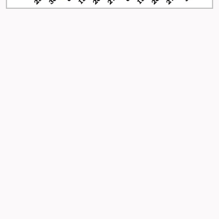
-
-
-