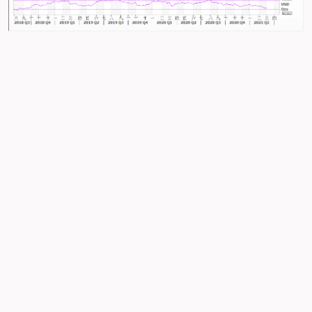
-
-
-