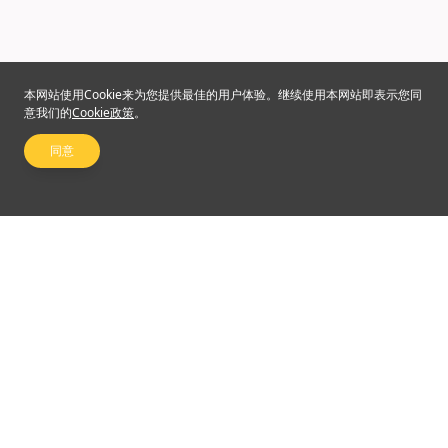
本网站使用Cookie来为您提供最佳的用户体验。继续使用本网站即表示您同
意我们的
Cookie政策
。
同意
关注我们
©2024 Emperor Financial Services Limited
使用条款及细则
|
私隐权政策
杠杆式外汇交易的风险可能会非常重大。最终所蒙受的替代可能超过阁下的最初保证金