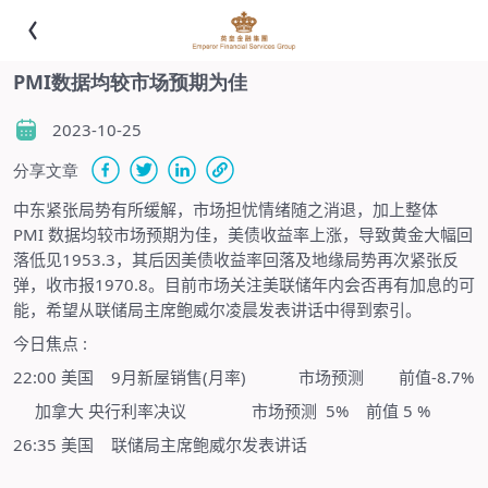
PMI数据均较市场预期为佳
2023-10-25
分享文章
中东紧张局势有所缓解，市场担忧情绪随之消退，加上整体
PMI
数据均较市场预期为佳，美债收益率上涨，导致黄金大幅回
1953.3
落低见
，其后因美债收益率回落及地缘局势再次紧张反
1970.8
弹，收市报
。目前市场关注美联储年内会否再有加息的可
能，希望从联储局主席鲍威尔凌晨发表讲话中得到索引。
:
今日焦点
22:00
9
(
)
-8.7%
美国
月新屋销售
月率
市场预测
前值
5%
5 %
加拿大
央行利率决议
市场预测
前值
26:35
美国
联储局主席鲍威尔发表讲话