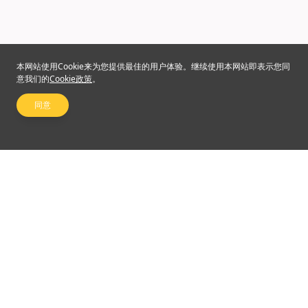
本网站使用Cookie来为您提供最佳的用户体验。继续使用本网站即表示您同
意我们的
Cookie政策
。
同意
关注我们
©2024 Emperor Financial Services Limited
使用条款及细则
|
私隐权政策
杠杆式外汇交易的风险可能会非常重大。最终所蒙受的替代可能超过阁下的最初保证金