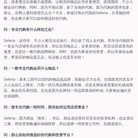
品，或者透过自身魅力做团购，让购买的物品比市价更便宜。疫情期间，不少人
都会自行网购，同时，因为不能出国，多了当地的代购。因为代购的需求也多，
那么，在网上遇到假货怎么办？今次，有做日韩台代购的Selena，分享她的经
验，也会教大家可以如何挑选好的代购。
问：专业代购有什么特别之处?
Selena：这些年，不少人都无法去旅行，所以多了找人去代购。而专业代购因为
一直会与店铺有良好的关系，所以在买物品上，会更具经验，而且信息或资讯的
速度，也是比一般代购或网购快，同时，也因为要保持信誉度，所以本身也会验
货，希望买的物品是正品，在运输上也是安全的！
问：一般专业代购会买什么物品？
Selena：基本上我可以找到的物品或品牌，我都会尽力去买。但我留意到其实不
少人会自己上网买，只限一些日用品啊或者衣物，但是名牌或者贵重的礼物或商
品，都会回头再找我。这也是因为在辨别一些品牌真假的时候, 大家都会偏向安
全或稳阵。
问：做专业代购一段时间，那你如何运用这些资金？
Selena：因为我会「格价」，所以，我会选信誉好且安全的投资机构，也会货比
三家。而投资策略偏向稳稳阵阵，所以选择一间投资公司时，也挑选很久。
问：那么你如何挑选好的代购和投资平台？