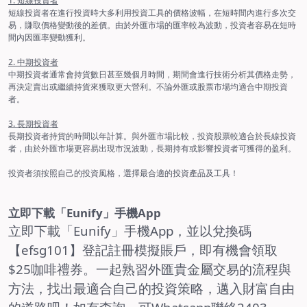
1. 短線投資者
短線投資者在進行投資時大多利用投資工具的價格波幅，在短時間內進行多次交
易，賺取價格變動後的差價。由於外匯市場的匯率較為波動，投資者容易在短時
間內因匯率變動獲利。
2. 中期投資者
中期投資者通常會持貨數日甚至幾個月時間，期間會進行技術分析其價格走勢，
再決定賣出或繼續持貨來獲取更大營利。不論外匯或股票市場均適合中期投資
者。
3. 長期投資者
長期投資者持貨的時間以年計算。與外匯市場比較，投資股票較適合於長線投資
者，由於外匯市場更容易出現市況波動，長期持有或影響投資者可獲得的盈利。
投資者須按照自己的投資風格，選擇最合適的投資產品及工具！
立即下載「Eunify」手機App
立即下載「Eunify」手機App，並以兌換碼
【efsg
101
】登記註冊模擬賬戶，即有機會領取
$25
咖啡禮券。一起熟習外匯貴金屬交易的流程與
方法，找出最適合自己的投資策略，邁入財富自由