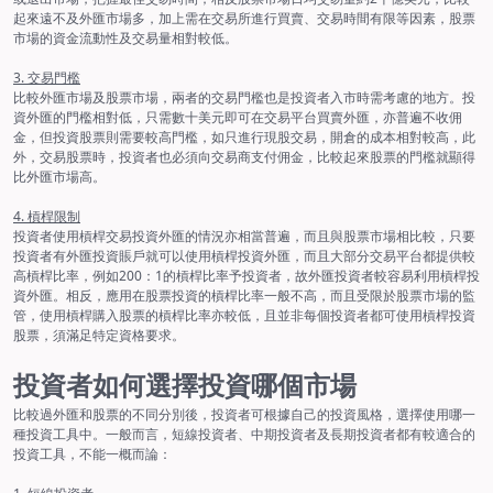
起來遠不及外匯市場多，加上需在交易所進行買賣、交易時間有限等因素，股票
市場的資金流動性及交易量相對較低。
3. 交易門檻
比較外匯市場及股票市場，兩者的交易門檻也是投資者入市時需考慮的地方。投
資外匯的門檻相對低，只需數十美元即可在交易平台買賣外匯，亦普遍不收佣
金，但投資股票則需要較高門檻，如只進行現股交易，開倉的成本相對較高，此
外，交易股票時，投資者也必須向交易商支付佣金，比較起來股票的門檻就顯得
比外匯市場高。
4. 槓桿限制
投資者使用槓桿交易投資外匯的情況亦相當普遍，而且與股票市場相比較，只要
投資者有外匯投資賬戶就可以使用槓桿投資外匯，而且大部分交易平台都提供較
高槓桿比率，例如200：1的槓桿比率予投資者，故外匯投資者較容易利用槓桿投
資外匯。相反，應用在股票投資的槓桿比率一般不高，而且受限於股票市場的監
管，使用槓桿購入股票的槓桿比率亦較低，且並非每個投資者都可使用槓桿投資
股票，須滿足特定資格要求。
投資者如何選擇投資哪個市場
比較過外匯和股票的不同分別後，投資者可根據自己的投資風格，選擇使用哪一
種投資工具中。一般而言，短線投資者、中期投資者及長期投資者都有較適合的
投資工具，不能一概而論：