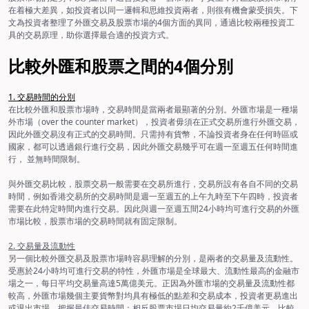
在着極大差異，如投資者以同一邏輯和思維投資兩者，則很有機會蒙受損失。下
文為投資者整理了外匯交易及股票市場的4個方面的異同，通過比較兩種投資工
具的交易原理，助你選擇最合適的投資方式。
比較外匯和股票之間的4個分別
1. 交易時間的分別
在比較外匯和股票市場時，交易時間是當兩者最顯著的分別。外匯市場是一種場
外市場（over the counter market），投資者毋須在正式交易所進行外匯交易，
因此外匯交易沒有正式的交易時間。只需持有貨幣，不論投資者身在任何時區或
國家，都可以透過銀行進行交易，因此外匯交易幾乎可在週一至週五任何時間進
行， 並無時間限制。
與外匯交易比較，股票交易一般需要在交易所進行，交易所設有各自不同的交易
時間，例如香港交易所的交易時間是週一至週五的上午九時至下午四時，投資者
需要在此特定時間內進行交易。因此與週一至週五間24小時均可進行交易的外匯
市場比較，股票市場的交易時間就有固定限制。
2. 交易量及流動性
另一個比較外匯交易及股票市場時容易理解的分別，是兩者的交易量及流動性。
受惠於24小時均可進行交易的特性，外匯市場是全球最大、流動性最高的金融市
場之一，每日平均交易量高達5萬億美元。正因為外匯市場的交易量及流動性都
較高，外匯市場幾個主要貨幣對均具有極低的點差和交易成本，投資者更易進出
或退出市場，把握最佳交易時間；相反股票市場日均交易量約2千億美元，比較