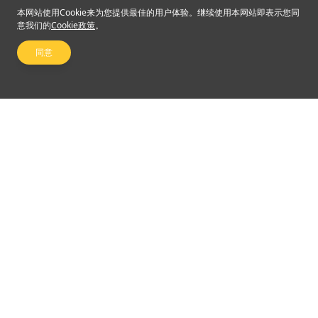
本网站使用Cookie来为您提供最佳的用户体验。继续使用本网站即表示您同
意我们的
Cookie政策
。
同意
关注我们
©2024 Emperor Financial Services Limited
使用条款及细则
|
私隐权政策
杠杆式外汇交易的风险可能会非常重大。最终所蒙受的替代可能超过阁下的最初保证金
款额。甚至最终定下备用交易指示，例如“止蚀”或“限价”交易指示，亦未必可以将变为市
场可能可能使这些交易指示无法执行。阁下可能被要求一接收通知即存入额外的保证金
款额。最终，将要为阁下的帐户所出现的任何逆差负责。因此，阁下必须认真考虑，考
虑到自己的财务状况及投资目标，这种买卖是否适合阁下。切勿将倘若最终决定买卖英
皇金融集团（香港）有限公司所提供的产品，阁下必须先阅读并明白英皇金融集团所提