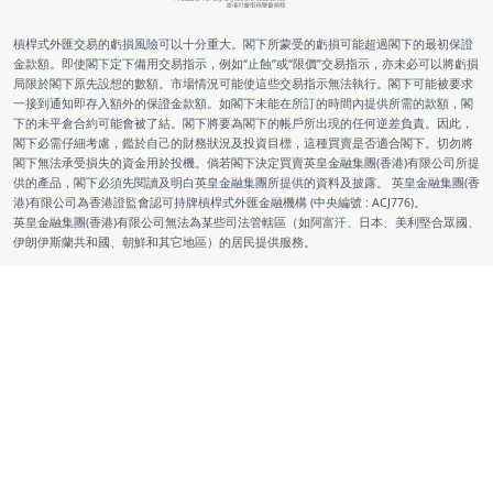
槓桿式外匯交易的虧損風險可以十分重大。閣下所蒙受的虧損可能超過閣下的最初保證
金款額。即使閣下定下備用交易指示，例如“止蝕”或“限價”交易指示，亦未必可以將虧損
局限於閣下原先設想的數額。市場情況可能使這些交易指示無法執行。閣下可能被要求
一接到通知即存入額外的保證金款額。如閣下未能在所訂的時間內提供所需的款額，閣
下的未平倉合約可能會被了結。閣下將要為閣下的帳戶所出現的任何逆差負責。因此，
閣下必需仔細考慮，鑑於自己的財務狀況及投資目標，這種買賣是否適合閣下。切勿將
閣下無法承受損失的資金用於投機。倘若閣下決定買賣英皇金融集團(香港)有限公司所提
供的產品，閣下必須先閱讀及明白英皇金融集團所提供的資料及披露。 英皇金融集團(香
港)有限公司為香港證監會認可持牌槓桿式外匯金融機構 (中央編號 : ACJ776)。
英皇金融集團(香港)有限公司無法為某些司法管轄區（如阿富汗、日本、美利堅合眾國、
伊朗伊斯蘭共和國、朝鮮和其它地區）的居民提供服務。