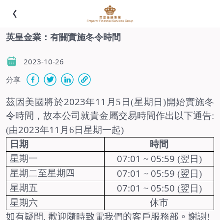
英皇金業：有關實施冬令時間
2023-10-26
分享
2023
11
茲因美國將於
年
月
5
日
(
星期日
)
開始實施冬
令時間，故本公司就貴金屬交易時間作出以下通告
:
2023
11
(
由
年
月
6
日
星期一
起
)
日期
時間
07:01
05:59
星期一
~
(
翌日
)
07:01
05:59
星期二至星期
四
~
(
翌日
)
07:01
05:50
星期五
~
(
翌日
)
星期六
休市
如有疑
問
,
歡
迎
隨
時
致
電
我
們
的客
戶
服
務
部。謝
謝
!