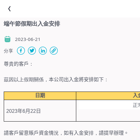
端午節假期出入金安排
2023-06-21
分享
尊
貴
的客戶
：
，
本公司出入金將安排如下
：
茲因以上假期關係
日期
入
正
2023
年6
月22
日
請客戶留意賬戶資金情
況，
如有入金安
排，
請提早辦理。