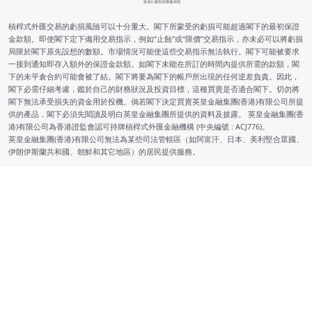
槓桿式外匯交易的虧損風險可以十分重大。閣下所蒙受的虧損可能超過閣下的最初保證
金款額。即使閣下定下備用交易指示，例如“止蝕”或“限價”交易指示，亦未必可以將虧損
局限於閣下原先設想的數額。市場情況可能使這些交易指示無法執行。閣下可能被要求
一接到通知即存入額外的保證金款額。如閣下未能在所訂的時間內提供所需的款額，閣
下的未平倉合約可能會被了結。閣下將要為閣下的帳戶所出現的任何逆差負責。因此，
閣下必需仔細考慮，鑑於自己的財務狀況及投資目標，這種買賣是否適合閣下。切勿將
閣下無法承受損失的資金用於投機。倘若閣下決定買賣英皇金融集團(香港)有限公司所提
供的產品，閣下必須先閱讀及明白英皇金融集團所提供的資料及披露。 英皇金融集團(香
港)有限公司為香港證監會認可持牌槓桿式外匯金融機構 (中央編號 : ACJ776)。
英皇金融集團(香港)有限公司無法為某些司法管轄區（如阿富汗、日本、美利堅合眾國、
伊朗伊斯蘭共和國、朝鮮和其它地區）的居民提供服務。