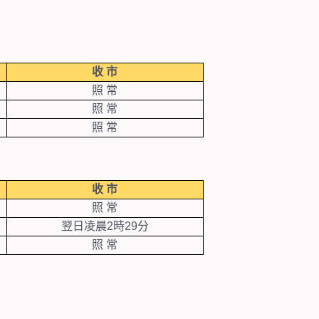
收
市
照
常
照
常
照
常
收
市
照
常
翌日凌晨2
時29分
照
常