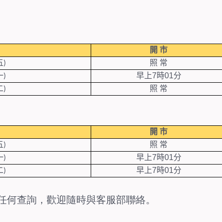
開
市
五
照
常
)
一
早上
7
時01分
)
二
照
常
)
開
市
五
照
常
)
一
早上
7
時01分
)
二
早上
7
時01分
)
任何查詢，歡迎隨時與客服部聯絡。