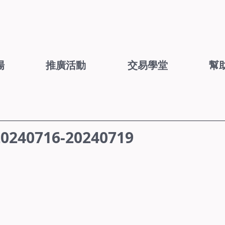
場
推廣活動
交易學堂
幫
40716-20240719