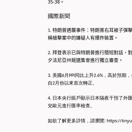
35-38。
國際新聞
1
. 特朗普遇襲事件：特朗普右耳被子彈
稱槍擊案中的嫌疑人有爆炸裝置。​
2. 拜登表示已與特朗普進行簡短對話
夕法尼亞州競選集會進行獨立審查。
3
.
美國6月PPI同比上升2.6%，高於
自2月份以來首次轉正。
4.
日本央行賬戶顯示日本隔夜干預了外匯
兌歐元進行匯率檢查。
如欲了解更多詳情，請瀏覽:
https://tin