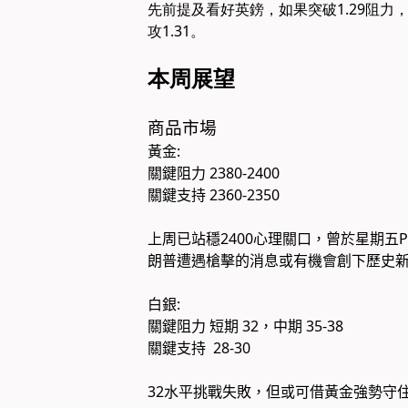
​先前提及看好英鎊，如果突破1.29阻力
攻1.31。
本周展望
商品市場
黃金:
關鍵阻力
2380-2400​
關鍵支持
2360-2350​
上周已站穩2400心理關口，曾於星期五P
朗普遭遇槍擊的消息或有機會創下歷史
白銀:
關鍵阻力
短期 32，中期 35-38​​
關鍵支持 28-30​
32水平挑戰失敗，但或可借黃金強勢守住3