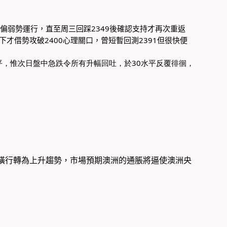
直偏弱勢運行，直至周三回踩2349後確認支持才再次重返
下才借勢攻破2400心理關口​，曾短暫回測2391但很快便
水平，惟次日盤中急跌令所有升幅回吐，於30水平反覆徘徊，
行區橫行轉為上升趨勢，市場預期澳洲的通脹將逼使澳洲央