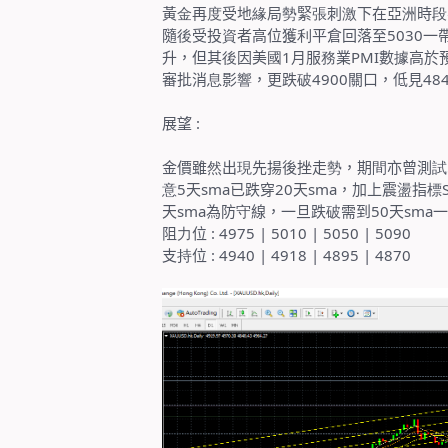
黃
金
再
度
受地
緣
局
勢
緊
張
刺
激
下在亞
洲
時
段
隨
後
受投
資
者高位獲
利
平倉回落至
5030
一
升，但其
後
因美
國
1
月服
務
業
PMI
數
據
高於
審批消
息
影
響
，更跌
破
4900
關口，低見
484
展望
:
金價雖
然
出
現
先揚後挫走
勢
，期
間
亦曾測
試
意
5
天
sma
已跌穿
20
天
sma
，加上震
盪
指
標
天
sma
為防
守
線，一旦跌
破
需到
50
天
sma
一
阻
力
位
: 4975 | 5010 | 5050 | 5090
支
持
位
: 4940 | 4918 | 4895 | 4870