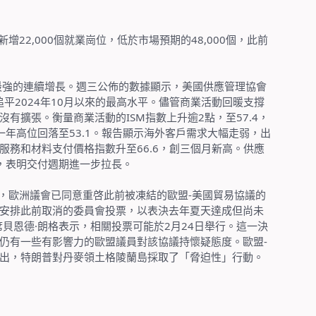
新增
22,000
個就業崗位，低於市場預期的
48,000
個，此前
最強的連續增長。週三公佈的數據顯示，美國供應管理協會
追平
2024
年
10
月以來的最高水平。儘管商業活動回暖支撐
沒有擴張。衡量商業活動的
ISM
指數上升逾
2
點，至
57.4
，
一年高位回落至
53.1
。報告顯示海外客戶需求大幅走弱，出
服務和材料支付價格指數升至
66.6
，創三個月新高。供應
，表明交付週期進一步拉長。
，歐洲議會已同意重啓此前被凍結的歐盟
-
美國貿易協議的
安排此前取消的委員會投票，以表決去年夏天達成但尚未
席貝恩德
·
朗格表示，相關投票可能於
2
月
24
日舉行。這一決
仍有一些有影響力的歐盟議員對該協議持懷疑態度。歐盟
-
出，特朗普對丹麥領土格陵蘭島採取了「脅迫性」行動。