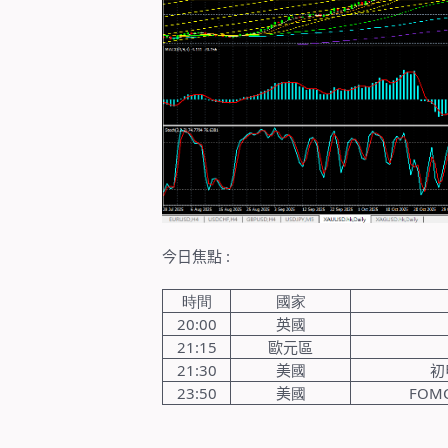
今日焦點
:
時間
國家
20:00
英
國
21:15
歐元區
21:30
美
國
初
23:50
美
國
FOM