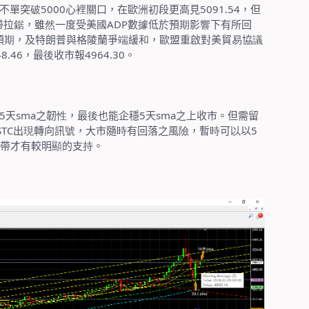
不單突
破
5000
心
裡
關口，在歐
洲
初段更高見
5091.54
，但
帶拉
鋸
，雖
然
一度受美
國
ADP
數
據
低於預
期
影
響
下有所回
預
期
，及特朗普與格陵蘭爭
端
緩
和
，歐盟重啟對美貿
易
協
議
8.46
，最
後
收市報
4964.30
。
5
天
sma
之韌
性
，最
後
也能企穩
5
天
sma
之上收市。但需留
STC
出
現
轉向訊
號
，大市隨
時
有回落之風
險
，暫
時
可
以
以
5
帶才有較明
顯
的支
持
。