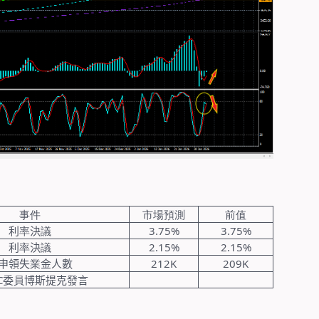
事件
市場預測
前值
利
率
決
議
3.75%
3.75%
利
率
決
議
2.15%
2.15%
申領失
業
金人數
212K
209K
C
委
員
博斯提克發言