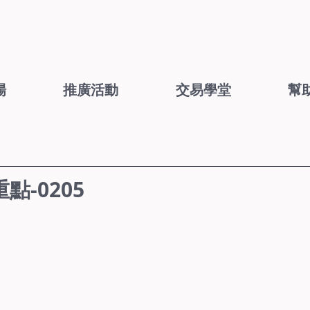
場
推廣活動
交易學堂
幫
-0205