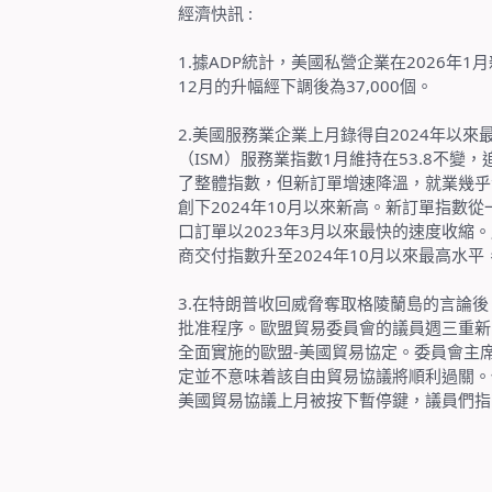
經濟快訊
:
1.
據
ADP
統計，美國私營企業在
2026
年
1
月
12
月的升幅經下調後為
37,000
個。
2.
美國服務業企業上月錄得自
2024
年以來
（
ISM
）服務業指數
1
月維持在
53.8
不變，
了整體指數，但新訂單增速降溫，就業幾乎
創下
2024
年
10
月以來新高。新訂單指數從
口訂單以
2023
年
3
月以來最快的速度收縮。
商交付指數升至
2024
年
10
月以來最高水平
3.
在特朗普收回威脅奪取格陵蘭島的言論後
批准程序。歐盟貿易委員會的議員週三重新
全面實施的歐盟
-
美國貿易協定。委員會主
定並不意味着該自由貿易協議將順利過關。
美國貿易協議上月被按下暫停鍵，議員們指