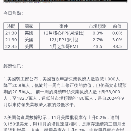
今日焦點
:
時間
國家
事件
市場預測
前值
21:30
美
國
12
月核
心
PPI(
月環比
)
0.3%
0.0%
21:30
美
國
12
月
PP1(
同比
)
2.7%
3.0%
22:45
美國
1
月芝
加哥
PMI
43.5
43.5
經濟快訊
:
1.
美國勞工部公布，美國首次申請失業救濟人數微減
1,000
人，
降至
20.9
萬人，低於前一周向上修正後的數值，但仍高於市場預
期的
20.5
萬人。 前一周的持續申領失業救濟人數下降
38,000
人，至
182.7
萬人，遠低於市場預期的
186
萬人，是自
2024
年
9
月以來待領失業救濟人數的最低水平。
2.
美國普查局數據顯示，
11
月美國批發庫存上升
0.2%
，達到
9,150
億美元，與
10
月的增長速度相同，是庫存連續第三個月出
現溫和增長。 其中，耐用品庫存上升
0.2%
，非耐用品庫存亦增