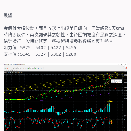
展望
:
金價雖大幅波
動
，而
且
圖
形
上出
現
單日轉向，但當觸及
5
天
sma
時隋即反
彈
，再次顯現其之韌性，由
於
回調幅
度
有足
夠
之深度，
估
計
橫
行
一段時
間
修定一
些
技
術
指
標
參數後將回
復
升勢。
阻力位
: 5375 | 5402 | 5427 | 5455
支
持
位
: 5345 | 5327 | 5302 | 5280