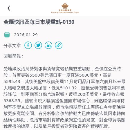
金匯快訊及每日市場重點-0130
2026-01-29
分享文章
回顧簡報
:
受地緣政治局勢緊張與貨幣寬鬆預期雙重驅動，金價在亞洲時
段，首度突破
5500
美元關口更一度直逼
5600
美元
，
高見
5595.43
。
其後美盤中段借美國
11
月耐
用品
訂單創六個月
以
來最
大增幅
之勢
遭大幅拋售
，
低見
5101.32
，隨後受特朗普就利率應
該降低一到兩個百分點
言
論
影
響
，反
彈
200
多美
元
，
最後收市報
5368.55
。儘管出現大幅震盪但無阻市場信心，雖然聯儲局維持
利率不變且立場趨於謹慎，但市場預期新任主席將在今年稍晚釋
放更多寬鬆空間。有分析指金價的推動力已由傳統宏觀因素轉向
結構性驅動，包括市場對貨幣政策獨立性的疑慮、對全球貿易關
稅摩擦的擔憂，以及散戶投資者對避險資產的積極配置。