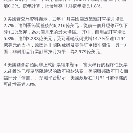
加
0.2%
。按年計算，批發庫存
11
月按年增長
1.8%
。
3.
美國普查局資料顯示，去年
11
月美國製造業新訂單按月增長
2.7%
，達到季節調整後的
6,216
億美元，從前一個月經修正後下
降
1.2%
反彈，為六個月來的最大增幅。 其中，耐用品訂單增長
5.3%
，達到
3,238
億美元，受到運輸設備激增
14.7%
至達
1,194
億美元的支持，原因是非國防飛機及零件訂單幾乎翻倍。另一方
面，非耐用品行業訂單按月持平，為
2,979
億美元。
4.
美國國會參議院非正式計票結果顯示，當天舉行的程序性投票
未能推進已獲眾議院通過的政府撥款法案，美國聯邦政府再次面
臨部分「停擺」。預測平台顯示，美國政府在
1
月
31
日前停擺的
可能性高達
73%
。