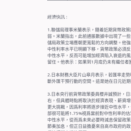
經濟快訊
:
1.
聯儲局理事米蘭表示，隨着近期貨幣政策
弱。米蘭指出，此前通脹數據中出現了一些
儲局政策立場應朝更寬鬆的方向調整。他強
中性利率水平已明顯下移，貨幣政策必須反
中性水平，反而可能增加經濟陷入衰退的風
留任。他表示：如果到
1
月底仍未有繼任者
2.
日本財務大臣片山皋月表示，若匯率走勢
斷外匯干預行動的空間。這是她在日元近期
3.
日本央行前貨幣政策委員櫻井誠預計，日
右，但具體時點將取決於經濟表現、薪資增
更大挑戰，因爲利率將逐步接近中性水平，
部很可能將
1.75%
視爲當前對中性利率的估
中性水平，從而爲未來必要時減息保留政策
節奏加息，但正日益擔憂來自高市政府的政