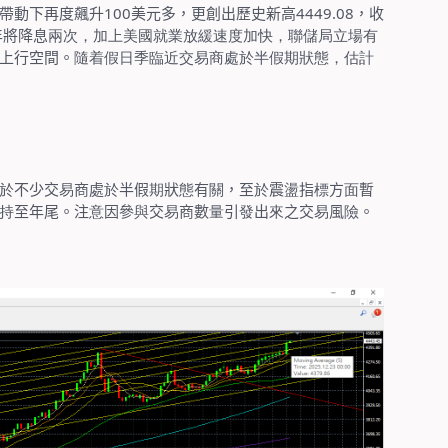
帶動下再度飆升
100
美元多，更創出歷史新高
44
49.08
，收
年將降息
兩次，加上美國就業放緩速度加快，聯儲局立場有
上行空間。
隨着假日季臨近交易商處於半假期狀態，估計
於
不少交
易
商處
於
半假
期
狀
態
有
關
，至
於
震
盪
指
標
方
面
暫
持
至年尾。注
意
因參
與
交
易
商數
量
引
發
出
來
之交
易
風
險
。