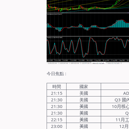
今日焦點
:
時間
國家
21:15
美國
A
21:30
美國
Q3
國
21:30
美
國
10
月核
21:30
美
國
Q
22:15
美
國
11
月
23:00
美
國
12
月