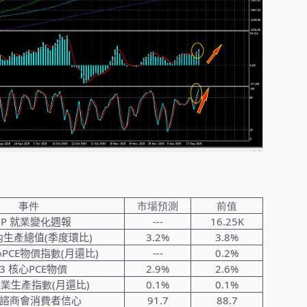
事件
市場預測
前值
DP
就
業
變
化
週報
---
16.25K
內
生
產
總值
(
季度環比
)
3.2%
3.8%
心
PCE
物
價
指
數
(
月還比
)
---
0.2%
3
核心
PCE
物
價
2.9%
2.6%
工
業
生
產
指
數
(
月還比
)
0.1%
0.1%
諮
商
會消
費
者信心
91.7
88.7