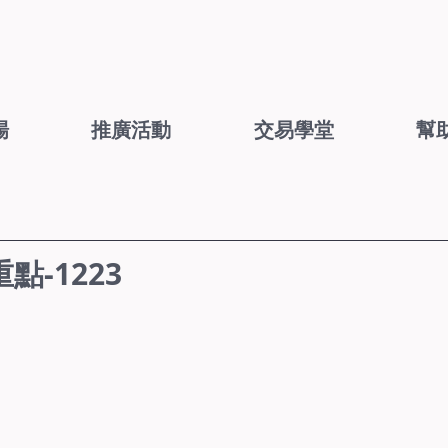
場
推廣活動
交易學堂
幫
-1223