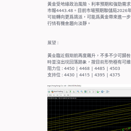
黃金受地緣政治風險、利率預期和強勁需求
市報
4443.48
。目前市場預期聯儲局
2026
可能
轉向更爲鴿派，可能爲黃金帶來進一步
行
情
有機
會
趨
向
淡靜。
展望
:
黃
金
臨
近
假
期
前再度飆升，不多不少可歸
咎
時
並沒出
現
回落跡
象
，按目
前
形
勢
極有可維
阻
力
位
: 4450 | 4468 | 4485 | 4503
支
持
位
: 4430 | 4415 | 4395 | 4375