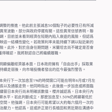
調整的推進，他此前主張減息
50
個點子的必要性已有所減
異常波動，部分與政府停擺有關。這些異常信號表明，聯
調，目前並未看到經濟在短期內陷入衰退的風險，但認爲
映這一結構性變化。若政策利率未能持續下調以貼近新的
險。此外，對於自身任期問題，米蘭坦言尚不確定是否會
獲得確認，我將默認自己將繼續履職。
明顯偏離經濟基本面，日本政府擁有「自由出手」採取果
持續走弱後，向市場投機者發出的迄今最強烈警告。
本央行下一次加息至
1%
的時間窗口可能在明年
6
月或
7
月左
長以及通脹走勢。他同時指出，此後進一步加息或將面臨
儘管日本央行尚未明確該數值。櫻井誠認爲，日本央行內
算水平。若此判斷成立，那麼加息至
1.50%
仍將顯著低於
空間。他強調，日本央行可能希望以大約每六個月一次的
治壓力。他認爲，這或許正是行長植田和男近期在溝通中