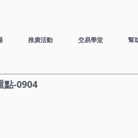
場
推廣活動
交易學堂
幫
-0904