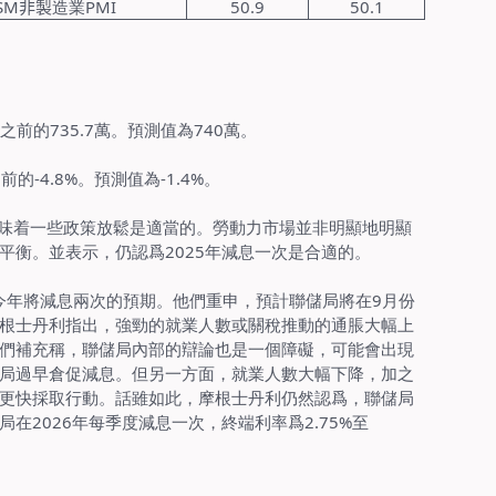
SM
非製
造業
PMI
50.9
50.1
之前的
735.7
萬。預測值為
740
萬。
之前的
-4.8%
。預測值為
-1.4%
。
味着一些政策放鬆是適當的。勞動力市場並非明顯地明顯
平衡。並表示，仍認爲
2025
年減息一次是合適的。
今年將減息兩次的預期。他們重申，預計聯儲局將在
9
月份
根士丹利指出，強勁的就業人數或關稅推動的通脹大幅上
們補充稱，聯儲局內部的辯論也是一個障礙，可能會出現
局過早倉促減息。但另一方面，就業人數大幅下降，加之
更快採取行動。話雖如此，摩根士丹利仍然認爲，聯儲局
局在
2026
年每季度減息一次，終端利率爲
2.75%
至