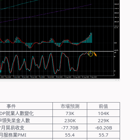
事件
市場預測
前值
DP
就業人數變化
73K
104K
申領失
業
金人數
230K
229K
7
月貿
易
收支
-77.70B
-60.20B
月服
務
業
PMI
55.4
55.7