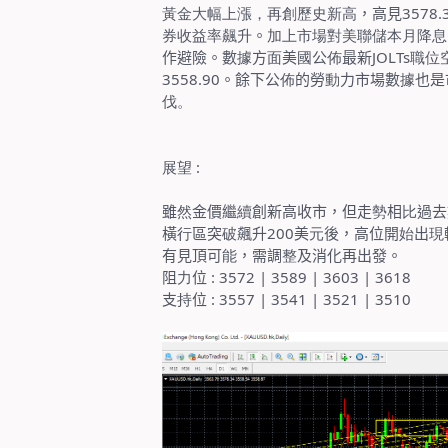
黃金大幅上漲，再創歷史新高
，高見
3578.
券收益率飆升
。
加上市場對美聯儲本月降息
作避險。數
據
方
面
美
國
公
佈
最新
JOLTs
職位
3558.90
。餘下公
佈
的勞
動
力市場數
據
也是
伐。
展望
:
雖
然
金價繼
續
創新高收市，但走
勢
相
比
過去
橫
行
區突
破
飆升
200
美
元
後，高位開
始
出
現
有見頂可
能
，需調
整
及消化再出發。
阻
力
位
: 3572 | 3589 | 3603 | 3618
支
持
位
: 3557 | 3541 | 3521 | 3510