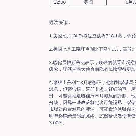
22:00
美國
8
月
I
經濟快訊
:
1.
美國七月
JOLTs
職位空缺為
718.1
萬，低於
2.
美國七月工廠訂單環比下降
1.3%
，高於
3.
聯儲局博斯蒂克表示，疲軟的就業市場意
疲軟，聯儲局兩大使命面臨的風險變得更加
4.
摩根士丹利在
8
月底修正了他們對聯儲局
減息，但警告稱，這並非板上釘釘的事。摩
升，可能會推遲聯儲局本月減息的計劃。他
分歧，因爲一些政策制定者可能認爲，聯儲
市場對前置減息的押注，可能會迫使聯儲局
明年將繼續走鴿派路線。該機構仍然假聯儲
3.00%
。