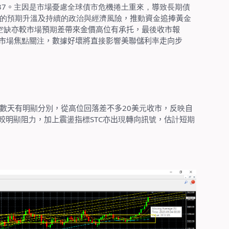
37
。
主因是市場憂慮全球債市危機捲土重來，
導
致長期債
的預期升溫
及
持續的政治與經濟風險
，推
動
資
金
追捧黃
金
空缺
亦較市
場
預
期
差帶來金價高位有承托，最
後
收市報
市
場
焦
點
關
注
，數
據
好壞將直
接
影
響
美聯儲利
率
走向步
數天有明
顯
分
別
，從高位回落差不多
20
美
元
收市，反
映
自
較明
顯
阻
力
，加上震
盪
指
標
STC
亦出
現
轉向訊
號
，估
計
短
期