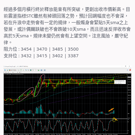
經過多個月橫行終
於
釋
放
能
量
有所突
破
，更創出收市價新高。目
前
震
盪
指
標
STC
雖
然
有掉頭回落之勢，預
計
回調幅
度
也不會深，
若在升浪中走
勢
會有一定的規
律
，一般燭身會緊貼
5
天
sma
之上
發
展
，或
許
偶
爾
趺破也不會跌破
10
天
sma
，而
且
迅
速
反
彈
收市會
高於
5
天
sma
。規
律
未變仍
然
會有上望空
間
。注
意
風
險
，嚴守紀
律
。
阻
力
位
: 3454 | 3470 | 3485 | 3500
支
持
位
: 3432 | 3415 | 3402 | 3387