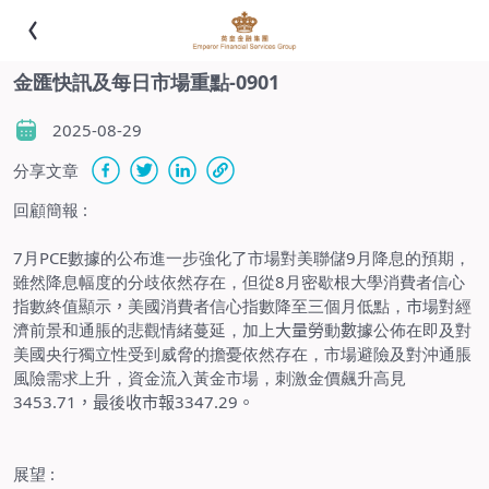
金匯快訊及每日市場重點-0901
2025-08-29
分享文章
回顧簡報
:
7
月
PCE
數據的公布進一步強化了市場對美聯儲
9
月降息的預期，
雖然降息幅度的分歧依然存在，但從
8
月密歇根大學消費者信心
指數終值顯示
，
美國消費者信心指數降至三個月低點，
市
場對經
濟前景和通脹的悲觀情緒蔓延，加上
大量勞
動
數
據公佈在即及對
美國央行獨立性受到威脅的擔憂依然存在，市場避險及對沖通脹
風險需求上升，資金流入黃金市場，刺激金價飆升高見
3453.71
，最
後
收市報
3347.29
。
展望
: