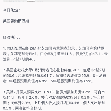
今日焦點
:
美
國
勞
動
節假
期
經濟快訊
:
1.
供應管理協會
(ISM)
的芝加哥商業調查顯示，芝加哥商業晴兩
表，又稱芝加哥
PMI
，在今年
8
月降至
41.5
，低於
7
月的
47.1
，未
達到市場預期的
46
。
2.
美國密歇根大學
8
月消費者信心指數終值
58.2
，低過市場預期
的
58.6
，現況指數終值為
61.7
，預期指數終值為
55.9
。
8
月消費
者
1
年通脹預期終值為
4.8%
，
5
年通脹預期終值為
3.5%
。
3.
美國
7
月個人消費支出（
PCE
）物價指數按月升
0.2%
，符合市
場預期；按年升
2.6%
。核心
PCE
物價指數按月升
0.3%
，符合預
期；按年升
2.9%
。上月個人收入按月增加
0.4%
，個人支出增加
0.5%
，兩者都符合預期。