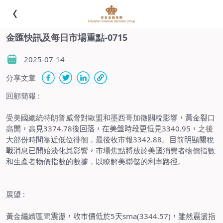
金匯快訊及每日市場重點-0715
2025-07-14
分享文章
回顧簡報
:
受美國總統特朗普威脅對歐盟和墨西哥加徵關稅
影
響
，黃
金
裂
口
高開，高見
3374.78
後回落，在美盤時段更低見
3340.95
，
之後
大部份時間靠近低位徘徊，最後收市報
3342.88
。
目
前
明
顯
關
稅
戰消
息
已開
始
淡
化
其影
響
，市
場焦點
將
放於美國消費者物價指數
和生產者物價指數的數據，以瞭解美聯儲的利率路徑。
展望
:
黃
金
繼
續
區
間
震
盪
，收市價低於
5
天
sma(3344.57)
，雖
然
震
盪
指