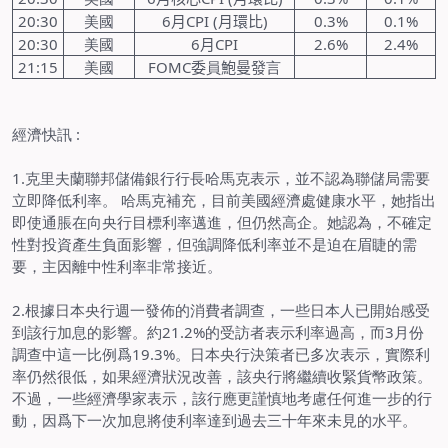
20:30
美國
6
月
CPI (
月環比
)
0.3%
0.1%
20:30
美國
6
月
CPI
2.6%
2.4%
21:15
美國
FOMC
委
員
鮑曼發
言
經濟快訊
:
1.
克里夫蘭聯邦儲備銀行行長哈馬克表示，並不認為聯儲局需要
立即降低利率。 哈馬克補充，目前美國經濟處健康水平，她指出
即使通脹在向央行目標利率邁進，但仍然高企。她認為，不確定
性對投資產生負面影響，但強調降低利率並不是迫在眉睫的需
要，主因離中性利率非常接近。
2.
根據日本央行週一發佈的消費者調查，一些日本人已開始感受
到該行加息的影響。約
21.2%
的受訪者表示利率過高，而
3
月份
調查中這一比例爲
19.3%
。日本央行決策者已多次表示，實際利
率仍然很低，如果經濟狀況改善，該央行將繼續收緊貨幣政策。
不過，一些經濟學家表示，該行應更謹慎地考慮任何進一步的行
動，因爲下一次加息將使利率達到過去三十年來未見的水平。