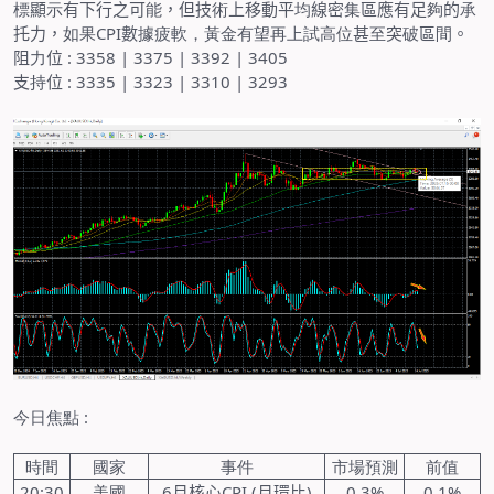
標
顯
示
有下行之可
能
，但技
術
上移動平
均
線密
集
區應有足
夠
的
承
托力，
如果
CPI
數
據疲軟，黃金有望再上試高位
甚
至
突
破
區
間
。
阻
力
位
: 3358 | 3375 | 3392 | 3405
支
持
位
: 3335 | 3323 | 3310 | 3293
今日焦點
:
時間
國家
事件
市場預測
前值
20:30
美國
6
月核心
CPI (
月環比
)
0.3%
0.1%