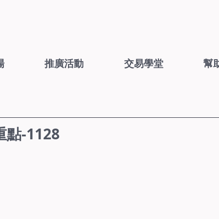
場
推廣活動
交易學堂
幫
-1128