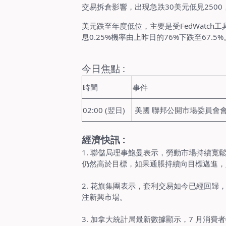
交易拆倉影響，出現急跌30美元低見2500，
美元跌至年度低位，主要是受FedWatch工
息0.25%機率由上昨日的76%下跌至67.5%
今日焦點 :
時間
事件
02:00 (翌日)
美國 聯邦公開市場委員會
經濟快訊 :
1.
聯儲局理事鮑曼表示，勞動市場持續寬
仍然高於目標，如果通脹持續向目標邁進，
2.
花旗集團表示，套利交易如今已經回歸
注新興市場。
3.
加拿大統計局最新數據顯示，7 月消費者物價指