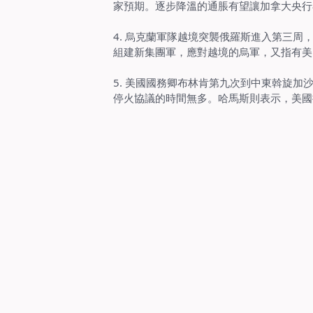
家預期。逐步降溫的通脹有望讓加拿大央行
4.
烏克蘭軍隊越境突襲俄羅斯進入第三周，烏
組建新集團軍，應對越境的烏軍，又指有美
5.
美國國務卿布林肯第九次到中東斡旋加
停火協議的時間無多。哈馬斯則表示，美國