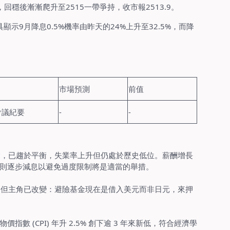
回穩後漸漸爬升至2515一帶爭持，收市報2513.9。
具顯示9月降息0.5%機率由昨天的24%上升至32.5%，而降
。
市場預測
前值
會議紀要
-
-
鬆，已趨於平衡，失業率上升但仍處於歷史低位。薪酬增長
則逐步減息以避免過度限制將是適當的舉措。
，但主角已改變：避險基金現在是借入美元而非日元，來押
數 (CPI) 年升 2.5% 創下逾 3 年來新低，符合經濟學