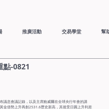
場
推廣活動
交易學堂
幫
-0821
布議息會議記錄，以及主席鮑威爾在全球央行年會的講
金借勢上升再創2531.6歷史新高，其後受日圓上升利差