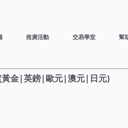
場
推廣活動
交易學堂
幫
5 (黃金|英鎊|歐元|澳元|日元)