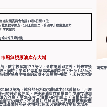
會議全國委員會會議
(3
月
4
日至
11
日
)
r
裁員數字調查
、
1
月工廠訂單、第四季
非農業生產力
月零售銷售
討論未來生產計劃
，市場無視原油庫存大增
7
萬，數字較預期
17.7
萬少，令市場感到意外，對未來幾
研究部
岐。同時，美國
10
年期孳息率再創新高，升至
1.48%
水
指數對孳息率抽高的反應不如想像中劇烈，未有太大變
漲
2156.3
萬桶，遠多於分析師預期減少
928
萬桶及上月增
德州的煉油廠停產，致使原油庫存積壓是今次庫存增加
加的消息，聚焦在今日油組
+
的會議上，油組秘書長
油需求仍向好，不過產油成員國對此仍持審慎樂觀態
要成員國特別是沙地阿拉伯未必會即使改變初衷增產，