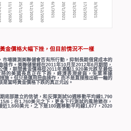
黃金價格大幅下挫，但目前情況不一樣
，市場猜測美聯儲會否有所行動，抑制長期借貸成本的
曲操作。美聯儲曾經在
2011
年
10
月至
2012
年
6
月期間，
公債，期間黃金價格從
2011
年高點
1,920
美元跌至最低
當時的美國長息正在下跌，經濟表現疲弱，失業率達
措施。但只是運用扭曲操作，而不是直接推出新一輪的
該是當時黃金價格下跌的真正元凶。
期底部建立的信號，和反彈測試
50
週移動平均線
1,790
15/6
；在
1,760
美元之下，更多下行測試的風險猶存，
接近
1,690
美元，之下是
100
週移動平均線
1,677
，
2020