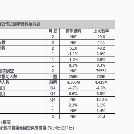
將公佈之經濟資料及消息
月 份
預測
資料
上次
數字
2
N/F
29.6
指數
2
N/F
44.1
指數
2
51.
0
49.2
1
-1.1%
2.0%
1
-1.2%
0.6%
1
8.3%
8.3%
數字調查
2
N/F
79552
業援助人數
上週
75
0
K
730K
助人數
前週
4.300M
4.419M
訂
)
Q4
-4.7%
-4.8%
訂
)
Q4
6.
6
%
6.8%
Q4
N/F
-10.3%
1
2.1
%
1.1%
1
N/F
1.4%
2
N/F
54.3
(
長期
)
政治協商會議全國委員會會議
(3
月
4
日至
11
日
)