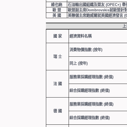
維也納
石油輸出國組織及盟友
(OPEC+)
舉
歐 盟
歐盟副主席
Dombrovskis
就歐盟針
美 國
美聯儲主席鮑威爾就美國經濟發言
(
上
國 家
經濟資料名稱
消費物價指數
(
按年
)
瑞 士
同上
(
按年
)
服務業採購經理指數
(
終值
)
法 國
綜合採購經理指數
(
終值
)
服務業採購經理指數
(
終值
)
德 國
綜合採購經理指數
(
終值
)