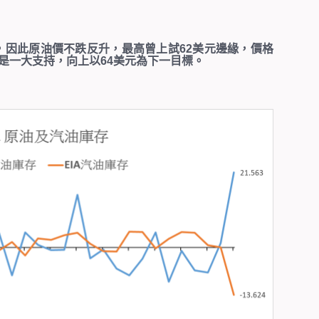
，因此原油價不跌反升，最高曾上試
62
美元邊緣，價格
是一大支持，向上以
64
美元為下一目標。