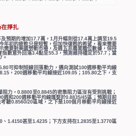
仍在掙扎
不及預期的增加
17.7
萬，
1
月升幅則從
17.4
萬上調至
19.5
今年初的疲軟只是短暫，但加快復甦的希望，看來需要
示需要對美國勞動市場，及週五非農業職位數據，保持
會指數意外回落
3.4
點至
55.3
，預測維持穩定於
57.7
；當
.7
。
5.80
可抑制短線回落動力，邁向測試
100
週移動平均線
8.15
，
200
週移動平均線接近
109.05
；
105.80
之下，支
顯阻力，
0.8800
至
0.8845
的密集阻力區沒有受到挑戰；
00
週和
200
週移動平均線匯娶於
0.8835/45
區；預期目前
跌考驗
0.8560/20
區域，之下是
100
個月移動平均線接近
0
、
1.4150
甚至
1.4235
；下方支持在
1.2835
至
1.3770
區