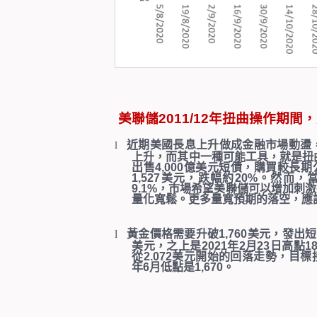
美聯儲
2011/12
年扭曲操作期間，
近期美國長息上升做成金融市場動盪
l
上升，而其中一種可能工具，就是扭
出售
4,000
億美元短債，購買較長期
1,527
美元，跌幅約
20%
。然而，
9.1%
，市場希望美聯儲可以增加刺激
量化寬鬆。更多量寬預期的落空，應
l
黃金價格需要升破
1,760
美元，發出短
美元，之上是
2021
年
2
月
23
日高點
18
從
2.072
美元開始的回落走勢，目標
年
6
月低點是
1,670
。