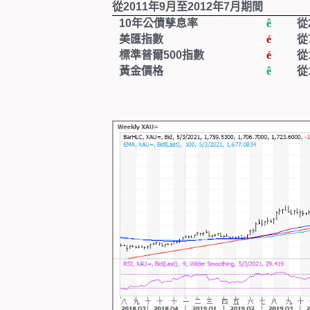
從
2011
年
9
月至
2012
年
7
月期間
10
年公債孳息率
ê
從
美匯指數
é
從
標準普爾
500
指數
é
從
黃金價格
ê
從