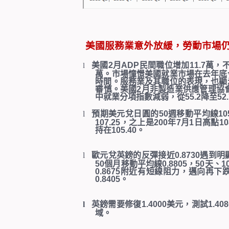
美國服務業意外放緩，勞動市場
美國
2
月
ADP
民間職位增加
11.7
萬，
l
萬。市場憧憬美國就業市場在去年底
時間。服務業及其職位的表現，也顯
審慎。美國
2
月非製造業供應管理協
中就業分項指數減弱，從
55.2
降至
52
l
預期美元兌日圓的
50
週移動平均線
10
107.25
，之上是
200
年
7
月
1
日高點
10
持在
105.40
。
l
歐元兌英鎊的反彈接近
0.8730
遇到明
50
個月移動平均線
0.8805
，
50
天、
1
0.8675
附近有短線阻力，邁向再下
0.8405
。
l
英鎊需要修復
1.4000
美元，測試
1.408
域。