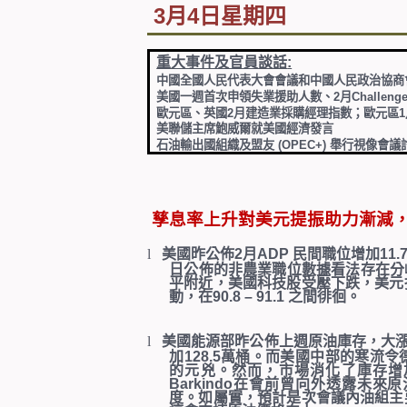
3
月4
日星期四
重大事件及官員談話
:
中國全國人民代表大會會議和中國人民政治協商
美國一週首次申領失業援助人數、
2
月
Challenge
歐元區、英國
2
月建造業採購經理指數；歐元區
1
美聯儲主席鮑威爾就美國經濟發言
石油輸出國組織及盟友
(OPEC+)
舉行視像會議
孳息率上升對美元提振助力漸減
l
美國昨公佈
2
月
ADP
民間職位增加
11.
日公佈的非農業職位數據看法存在分
平附近，美國科技股受壓下跌，美元
動，在
90.8 – 91.1
之間徘徊。
l
美國能源部昨公佈上週原油庫存，大
加
128.5
萬桶。而美國中部的寒流令
的元兇。然而，市場消化了庫存增
Barkindo
在會前曾向外透露未來原
度。如屬實，預計是次會議內油組主