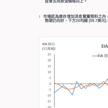
這會支持原油價格向上。
l
市場認為庫存增加消息實屬預料之內
勢頭仍向好，下方
20
均線
(59.7
美元
)