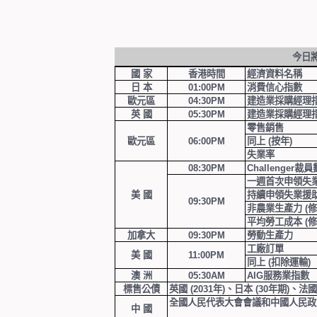
今日
國 家
香港時間
經濟資料名稱
日 本
01:00PM
消費信心指數
歐元區
04:30PM
建造業採購經理
英 國
05:30PM
建造業採購經理
零售銷售
歐元區
06:00PM
同上
(
按年
)
失業率
08:30PM
Challenger
裁員
一週首次申領失
美 國
持續申領失業援
09:30PM
非農業生產力
(
修
平均勞工成本
(
修
加拿大
09:30PM
勞動生產力
工廠訂單
美 國
11:00PM
同上
(
扣除運輸
)
澳 洲
05:30AM
AIG
服務業指數
標售公債
英國
(2031
年
)
、日本
(30
年期
)
、法國
全國人民代表大會會議和中國人民
中 國