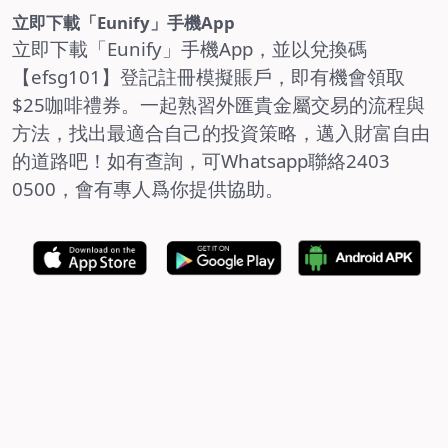
立即下載「Eunify」手機App
立即下載「Eunify」手機App，並以兌換碼
【efsg
101
】登記註冊模擬賬戶，即有機會領取
$25
咖啡禮券。一起熟習外匯貴金屬交易的流程與
方法，找出最適合自己的投資策略，邁入財富自由
的道路吧！如有查詢，可
Whatsapp
聯絡
2403
0500
，
會有
專人爲你提供協助。