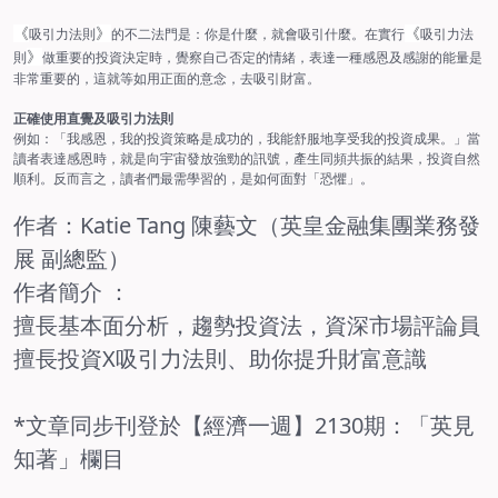
《
吸引力法則
》
的不二法門是：你是什麼，就會吸引什麼。在實行
《
吸引力法
則
》
做重要的投資決定時，覺察自己否定的情緒，表達一種感恩及感謝的能量是
非常重要的，這就等如用正面的意念，去吸引財富。
正確使用直覺及吸引力法則
例如：「我感恩，我的投資策略是成功的，我能舒服地享受我的投資成果。」當
讀者表達感恩時，就是向宇宙發放強勁的訊號，產生同頻共振的結果，投資自然
順利。反而言之，讀者們最需學習的，是如何面對「恐懼」。
作者：Katie Tang 陳藝文（英皇金融集團業務發
展 副總監）
作者簡介 ：
擅長基本面分析，趨勢投資法，資深市場評論員
擅長投資X吸引力法則、助你提升財富意識
*文章同步刊登於【經濟一週】2130期：「英見
知著」欄目