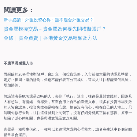
閱讀更多：
新手必讀！外匯投資心得：誰不適合外匯交易？
貴金屬模擬交易 – 貴金屬為何要先開模擬賬戶？
金條 | 實金買賣 | 香港黃金交易種類及方法
不應單憑感覺入市
而剩餘的20%理性型散戶，會訂立一個投資策略，入市前做大量的功課及準備，
定好止損同止賺的計劃，但也不能代表百分百成功，這些人往往都能降低風險，
增加勝算。
無論讀者是80%還是20%的人，去到「執行」這步，往往是最難實踐的。因為凡
人有想法、有情緒、有感受，甚至會用上自己的直覺入市。很多在投資市場失敗
的人皆會認為，投資失敗都是輸在心態、輸在沒有信心，輸在自己的人性上，只
能嘆句修行未夠，往往這樣就劃上句號了，沒有仔細分析真正輸在那裡。原來一
切除了以心態相關，也是與潛意識及意念相關。
直覺是一種與生俱來，一種可以表達潛意識的心理能力，讀者在生活中各個範疇
都常常會運用。