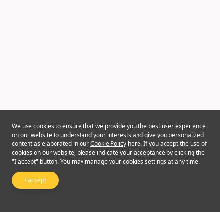
We use cookies to ensure that we provide you the best user experience
on our website to understand your interests and give you personalized
content as elaborated in our
Cookie Policy
here. If you accept the use of
cookies on our website, please indicate your acceptance by clicking the
"I accept" button. You may manage your cookies settings at any time.
I accept