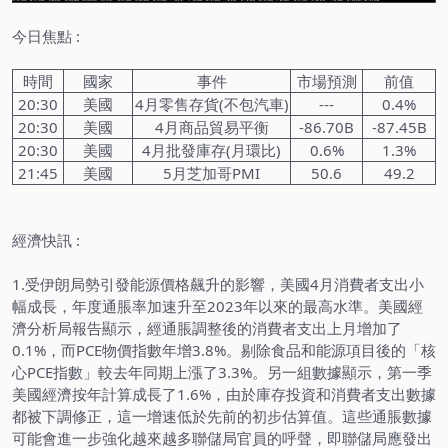
今日焦點
:
時間
國家
事件
市場預測
前值
20:30
美國
4
月零售存貨
(
不包汽車
)
---
0.4%
20:30
美國
4
月商品貿易平衡
-86.70B
-87.45B
20:30
美國
4
月批發庫存
(
月環比
)
0.6%
1.3%
21:45
美國
5
月芝加哥
PMI
50.6
49.2
經濟快訊
:
1.
受伊朗局勢引發能源價格飆升的影響，美國
4
月消費者支出小
幅成長，年度通脹率加速升至
2023
年以來的最高水準。美國經
濟分析局報告顯示，經通脹調整後的消費者支出上月增加了
0.1%
，而
PCE
物價指數年增
3.8%
。剔除食品和能源項目後的「核
心
PCE
指數」較去年同期上漲了
3.3%
。另一組數據顯示，第一季
美國經濟按年計算成長了
1.6%
，由於庫存投資和消費者支出數據
都被下調修正，這一增速低於先前的初步估算值。這些通脹數據
可能會進一步強化越來越多聯儲局官員的呼聲，即聯儲局應發出