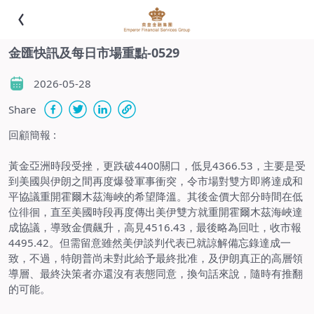
金匯快訊及每日市場重點-0529
2026-05-28
Share
回顧簡報
:
黃金亞洲時段受挫，更跌破
4400
關口，低見
4366.53
，主要是受
到美國與伊朗之間再度爆發軍事衝突，令市場對雙方即將達成和
平協議重開霍爾木茲海峽的希望降溫。其後金價大部分時間在低
位徘徊，直至美國時段再度傳出美伊雙方就重開霍爾木茲海峽達
成協議，導致金價飆升，高見
4516.43
，最後略為回吐，收市報
4495.42
。但需留意雖然美伊談判代表已就諒解備忘錄達成一
致，不過，特朗普尚未對此給予最終批准，及伊朗真正的高層領
導層、最終決策者亦還沒有表態同意，換句話來說，隨時有推翻
的可能。