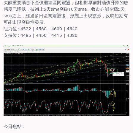
欠缺重要消息下金價繼續區間震盪，但相對早前對油價升降的敏
感度已降低，技術上
5
天
sma
突破
10
天
sma
，收市亦能企穩
5
天
sma
之上，經過多日區間震盪後，形態上出現旗形，反映短期有
可能出現突破性發展。
阻力位
: 4522 | 4560 | 4600 | 4640
支持位
: 4485 | 4450 | 4415 | 4380
今日焦點
: