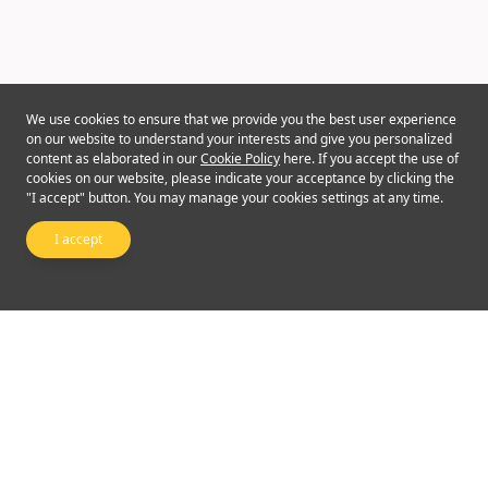
We use cookies to ensure that we provide you the best user experience
on our website to understand your interests and give you personalized
content as elaborated in our
Cookie Policy
here. If you accept the use of
cookies on our website, please indicate your acceptance by clicking the
"I accept" button. You may manage your cookies settings at any time.
I accept
Follow Us
©2024 Emperor Financial Services Limited
Terms of Use and Conditions
|
Privacy Policy