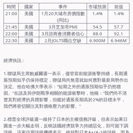
時間
國家
事件
市場預測
前值
21:00
美國
1
月
20
大城市房價指數
1.4%
1.4%
(
同比
)
21:45
美國
3
月芝加哥
PMI
54.5
57.7
22:00
美國
3
月諮商會消費者信心
88.0
92.1
22:30
美國
2
月
JOLTS
職位空缺
6.900M
6.946M
經濟快訊
:
1.
聯儲局主席鮑威爾週一表示，儘管當前能源衝擊持續，長期通
脹預期似乎仍保持穩定，聯儲局尚無需就如何應對最新局勢作出
決定。他在哈佛大學表示：
“
短期之外的通脹預期似乎仍然穩
固。
”
在談及與伊朗戰爭相關的能源衝擊時，他稱：
“
我們尚不清
楚其對經濟的具體影響，但鑑於通脹長期高於
2%
的目標水平，
我們將密切關注其對價格壓力的影響。
”
2.
標普全球評級週一維持了日本的主權債務評級，但表示如果日
圓進一步大幅走弱，反映該國經濟競爭力持續惡化，則可能下調
評級。這家信用評級機構表示，維持對日本
A+/A-1
的評級，因為