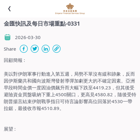
金匯快訊及每日市場重點-0331
2026-03-30
Share
回顧簡報
:
美以對伊朗軍事行動進入第五週，局勢不單沒有緩和跡象，反而
因伊斯蘭共和國向波斯灣發射導彈加劇更大的不確定因素。亞洲
早段時間金價一度因油價飆升而大幅下跌至
4419.23
，但其後受
避險資金買盤吸納下重上
4500
關口，更高見
4580.82
，隨後受特
朗普揚言結束伊朗戰爭指日可待言論影響高位回落於
4530
一帶
拉鋸，最後收市報
4510.89
。
展望
: