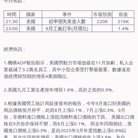
今日焦點
:
時間
國家
事件
市場預測
前值
21:30
美國
初申領失
業
金人數
220K
216K
23:00
美國
9
月工
廠
訂
單
(
月環比
)
1.4%
經濟快訊
:
1.
機構
ADP
報告顯示，美國勞動力市場放緩在
11
月加劇，私人企
業裁減了
3.2
萬名員工，其中小型企業受打擊最嚴重。數據遠差
過經濟師預期的增長
4
萬個職位。
2.
美國九月工業生產按年增長
1.6%
，高於之前的
0.9%
。
3.
根據美國勞工統計局延後發布的報告，今年
9
月進口到美國的
商品價格按月持平，此前
8
月上漲
0.1%
，
7
月上漲
0.3%
。
9
月
份，非燃料進口價格上漲抵消燃料進口價格的下跌。 美國出口價
格在
9
月份亦保持不變，而
8
月上漲
0.1%
。 與去年同期相比，美
國進口價格上漲
0.3%
，是自
2025
年
3
月年度指數上漲
0.8%
以
來，首次出現按年增長；美國出口價格按年上漲
3.8%
，為自