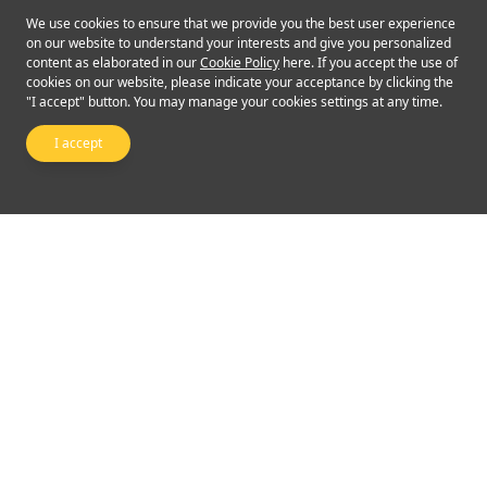
We use cookies to ensure that we provide you the best user experience
on our website to understand your interests and give you personalized
content as elaborated in our
Cookie Policy
here. If you accept the use of
cookies on our website, please indicate your acceptance by clicking the
"I accept" button. You may manage your cookies settings at any time.
I accept
Follow Us
©2024 Emperor Financial Services Limited
Terms of Use and Conditions
|
Privacy Policy
The risk of loss in leveraged foreign exchange trading can be substantial. You may
sustain losses in excess of your initial margin funds. Placing contingent orders,
such as "stop-loss" or "stop-limit" orders, will not necessarily limit losses to the