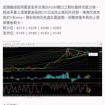
金價繼
續
區
間
震
盪
並多次測
試
4200
關口之韌
性
最終也能力保，
經
過
多番上落後震
盪
指
標
STC
已出
現
止跌回升訊號，唯
獨
欠收市
高於
5
天
sma
，預計短
期
仍
然
處
於
震
盪
期，但整
體
後市再向上發
展
機
會
較大。
阻
力
位
: 4213 | 4228 | 4246 | 4265
支
持
位
: 4195 | 4180 | 4163 | 4145