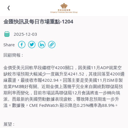
金匯快訊及每日市場重點-1204
2025-12-03
Share
回顧簡報
:
金價受美元回軟早段繼穩守
4200
關口，因美國
11
月
ADP
就業空
缺較市場預期大幅減少一度飆升至
4241.52
，其後回落
至
4200
邊
緣
震
盪
，最
後
收市報
4202.94
。回落
主要是受美國
11
月
ISM
非製
造業
PMI
轉好
有
關。近期金價上
落
幾乎完全來自圍繞
對
聯儲
局
預
期
利
率
而
變化，
目
前市場認爲聯儲
局
12
月會議將進一步轉向鴿
派。
而
最新的美國勞動數據表現疲軟，
導
致降息預期進一步升
溫
。數
據
後，
CME FedWatch
顯示降息
0.25%
機率
為
88.9%
。
展望
: