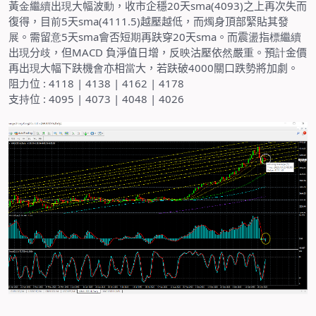
黃
金
繼
續
出
現
大幅波
動
，收市企穩
20
天
sma(4093)
之上再次失而
復得，目
前
5
天
sma(4111.5)
越壓越低，而
燭
身頂部緊貼其發
展
。需留
意
5
天
sma
會否短
期
再趺穿
20
天
sma
。而震
盪
指
標
繼
續
出
現
分
歧
，但
MACD
負淨值日增，反
映
沽壓依
然
嚴
重
。預
計
金價
再出
現
大幅下趺機
會
亦相
當
大，若趺破
4000
關口跌勢將加劇。
阻
力
位
: 4118 | 4138 | 4162 | 4178
支
持
位
: 4095 | 4073 | 4048 | 4026