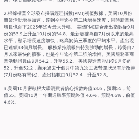
2.
根據標普全球發布採購經理指數
(PMI)
初值數據，美國
10
月份
商業活動增長加速，達到今年迄今第二快增長速度，同時新業務
增長也創下
2025
年迄今最大升幅。 美國
PMI
綜合產出指數從
9
月
份的
53.9
上升至
10
月份的
54.8
。最新數據為自
7
月份以來的最高
水平，顯示增長速度加快，略高於第三季度的平均水平。產出現
已連續
33
個月增長。 服務業持續報告特別強勁的增長，錄得自
7
月以來最快的擴張，也是今年迄今第二強的增幅。美國服務業商
業活動指數由
9
月
54.2
，升至
55.2
。 美國製造業
PMI
從
9
月份的
52
，升至
52.2
，顯示過去十個月中第九次工廠營運狀況有所改善
(7
月份略有惡化
)
。產出指數由
9
月
52.4
，升至
52.8
。
3.
美國
10
月密歇根大學消費者信心指數終值
53.6
，預期
55
，前
值
55
。美國
10
月一年期通脹率預期終值
4.6%
，預期
4.6%
，前值
4.6%
。