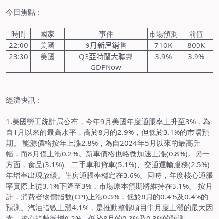
今日焦點
:
時間
國家
事件
市場預測
前值
22:00
美國
9
月新屋銷
售
710K
800K
23:30
美國
Q3
亞特蘭大聯
邦
3.9%
3.9%
GDPNow
經濟快訊
:
1.
美國勞工統計局公布，今年
9
月美國年度通脹率上升至
3%
，為
自
1
月以來的最高水平，高於
8
月的
2.9%
，但低於
3.1%
的市場預
期。 能源價格按年上漲
2.8%
，為自
2024
年
5
月以來的最高升
幅，而
8
月僅上漲
0.2%
。新車價格也略微加速上漲
(0.8%)
。另一
方面，食品
(3.1%)
、二手車和貨車
(5.1%)
、交通運輸服務
(2.5%)
年增率出現放緩。住房通脹率穩定在
3.6%
。同時，年度核心通脹
率實際上從
3.1%
下降至
3%
，市場原本預期將維持在
3.1%
。 按月
計，消費者物價指數
(CPI)
上漲
0.3%
，低於
8
月的
0.4%
及
0.4%
的
預測。汽油指數上漲
4.1%
，是推動整體項目中月度上漲的最大因
素。核心指數微增
0.2%
，低於
8
月的
0.3%
及
0.3%
的預測。