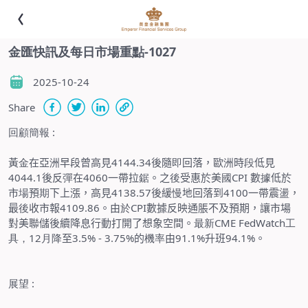
金匯快訊及每日市場重點-1027
2025-10-24
Share
回顧簡報
:
黃
金
在亞
洲
早段曾高見
4144.34
後隨
即
回落，歐
洲
時
段
低見
4044.1
後反
彈
在
4060
一帶拉
鋸
。之
後
受惠於美
國
CPI
數
據
低於
市
場
預
期
下上漲，高見
4138.57
後緩
慢
地回落到
4100
一帶震
盪
，
最
後
收市報
4109.86
。由
於
CPI
數據反映通脹不及預期，讓市場
對美聯儲後續降息行動打開了想象空間。
最新
CME FedWatch
工
具，
12
月降
至
3.5% - 3.75%
的
機率
由
91.1%
升班
94.1%
。
展望
: