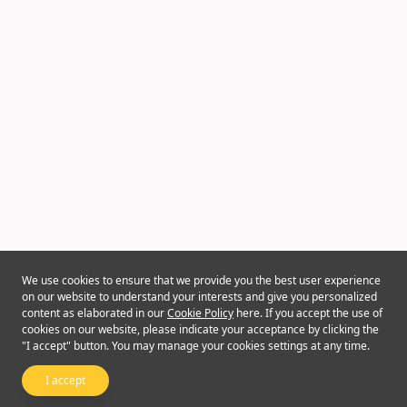
We use cookies to ensure that we provide you the best user experience
on our website to understand your interests and give you personalized
content as elaborated in our
Cookie Policy
here. If you accept the use of
cookies on our website, please indicate your acceptance by clicking the
"I accept" button. You may manage your cookies settings at any time.
I accept