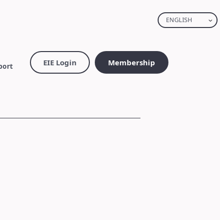
ENGLISH
EIE Login
Membership
port