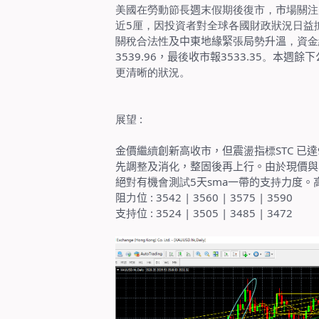
美國在勞動節長
週
末假期後復市，
市
場關注
近
5
厘，因投資者對全球各國財政狀況日益
關稅合法性
及中東地緣緊
張
局
勢
升溫
，資金
3539.96
，最
後
收市報
3533.35
。
本週餘下
更清晰的狀況。
展望
:
金價繼
續
創新高收市，但震
盪
指
標
STC
已達
先調
整
及消
化
，整固後再上行。由
於
現價與
絕
對
有機
會
測
試
5
天
sma
一帶的支
持
力度。
阻
力
位
: 3542 | 3560 | 3575 | 3590
支
持
位
: 3524 | 3505 | 3485 | 3472