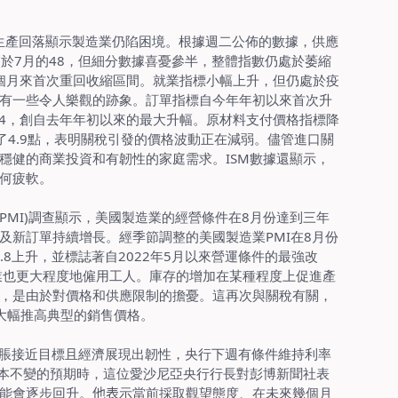
生產回落顯示製造業仍陷困境。根據週二公佈的數據，供應
高於
7
月的
48
，但細分數據喜憂參半，整體指數仍處於萎縮
個月來首次重回收縮區間。就業指標小幅上升，但仍處於疫
有一些令人樂觀的跡象。訂單指標自今年年初以來首次升
4
，創自去年年初以來的最大升幅。原材料支付價格指標降
了
4.9
點，表明關稅引發的價格波動正在減弱。儘管進口關
穩健的商業投資和有韌性的家庭需求。
ISM
數據還顯示，
何疲軟。
(PMI)
調查顯示，美國製造業的經營條件在
8
月份達到三年
及新訂單持續增長。經季節調整的美國製造業
PMI
在
8
月份
.8
上升，並標誌著自
2022
年
5
月以來營運條件的最強改
業也更大程度地僱用工人。庫存的增加在某種程度上促進產
，是由於對價格和供應限制的擔憂。這再次與關稅有關，
大幅推高典型的銷售價格。
脹接近目標且經濟展現出韌性，央行下週有條件維持利率
本不變的預期時，這位愛沙尼亞央行行長對彭博新聞社表
能會逐步回升。
他表
示當前採取觀望態度、在未來幾個月