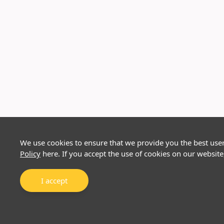
We use cookies to ensure that we provide you the best use
Policy
here. If you accept the use of cookies on our website
I accept