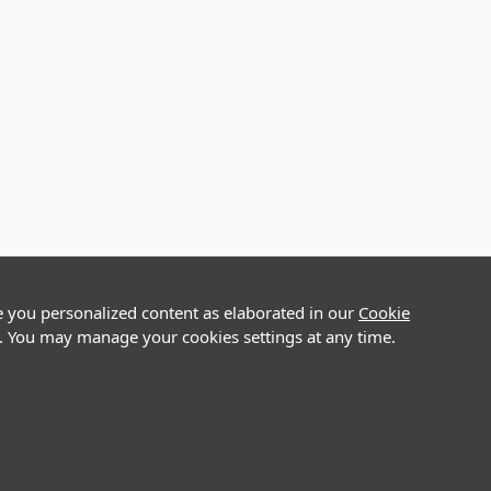
e you personalized content as elaborated in our
Cookie
on. You may manage your cookies settings at any time.