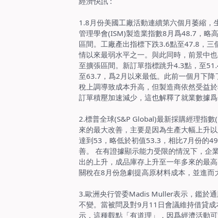
經濟快訊
:
1.8
月份美國工廠活動連續第六個月萎縮，
管理學會
(ISM)
製造業指數
8
月爲
48.7
，略
區間。工廠產出指標下跌
3.6
點至
47.8
，三
情以來最弱水平之一。與此同時，前景中也
至擴張區間。新訂單指標跳升
4.3
點，至
51.
至
63.7
，爲
2
月以來最低。此前一個月下降
稅上調導致成本升高，但製造商依然受益於
訂單積壓加速減少，這也解釋了就業數據爲
2.
標普全球
(S&P Global)
最新採購經理指數
來的最大改善，主要是因為生產大幅上升以
達到
53
，略低於初值
53.3
，相比
7
月份的
49
善。 在有證據顯示能力受限的情況下，企
出的上升，成品庫存上升至一年多來的最高
關稅在
8
月份急劇提高原材料成本，並進而
3.
歐洲央行管委
Madis Muller
表示，鑑於通
不變。當被問及對
9
月
11
日會議維持借貸成
示，這種觀點「有道理」，因爲經濟活動可