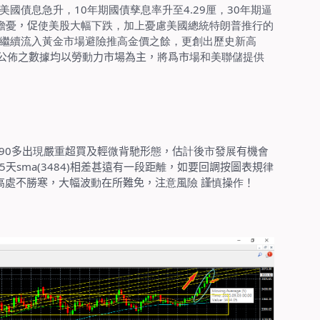
美國債息急升，
10
年期國債孳息率升至
4.29
厘，
30
年期逼
擔憂
，促
使美股大幅下跌，加上憂慮美國總統特朗普推行的
繼續流入黃金市場避險推高金價之餘，更創出歷史新高
公
佈
之數
據
均以勞
動
力市場為主，
將爲
市
場和美聯儲提供
90
多出
現
嚴
重
超買及輕
微
背馳形
態
，估
計
後
市
發
展
有機
會
5
天
sma(3484)
相差甚遠有一段距
離
，如要回調按圖表規
律
高處不勝寒，大幅波
動
在所難免，注
意
風
險
謹
慎
操
作
！