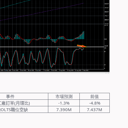
事件
市場預測
前值
工
廠
訂
單
(
月環比
)
-1.3%
-4.8%
JOLTS
職
位
空
缺
7.390M
7.437M