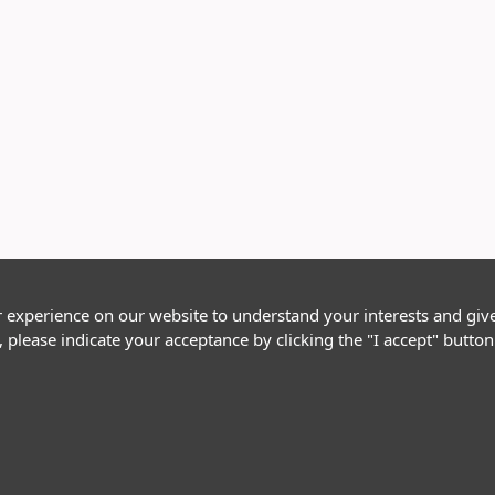
r experience on our website to understand your interests and giv
, please indicate your acceptance by clicking the "I accept" butt