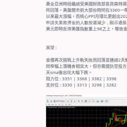
黃
金
亞
洲
時段繼
續
受美國財政部長貝森特鴿
所回落，美盤開市前大部
份
時
間
在
3360
一
以來最大漲幅，而核心
PPI
月環比更創出
20
申請失業救濟金的人數按週減少，顯示通脹
美
元
即時反
彈
美匯指
數
重上
98
之上，導
致
展望
:
金價再次挑
戰
上
升
軌失
敗
而回落並連
續
2
天
間
窄幅上落機
會
相
當
大，但亦需提
防
空投方
天
sma
後出
現
大幅下跌。
阻
力
位
: 3351 | 3368 | 3382 | 3398
支
持
位
: 3330 | 3313 | 3298 | 3282