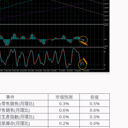
事件
市場預測
前值
心
零
售
銷
售
(
月環比
)
0.3%
0.5%
零
售
銷
售
(
月環比
)
0.6%
0.6%
業
生
產
指
數
(
月環比
)
0.0%
0.3%
商
業
庫
存
(
月環比
)
0.2%
0.0%