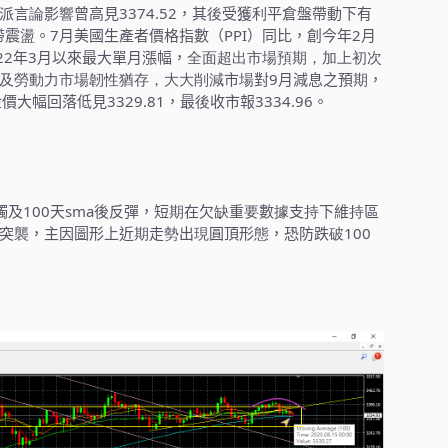
派言
論
影
響
曾高見
3374.52
，其
後
受獲
利
平倉盤帶動下有
帶震
盪
。
7
月美國生產者價格指數（
PPI
）同比，創今年
2
月
22
年
3
月以來最大單月漲幅，
全面超出市場預期，加上初次
及勞動力市場韌性猶存，大大削減
市
場
對
9
月減息之預
期
，
金價大幅回落低見
3329.81
，最
後
收市報
3334.96
。
觸及
100
天
sma
後反彈，短
期
在欠
缺
重
要
數
據
支
持
下維
持
區
突
襲
，主因圖形上近
期
走
勢
出
現
圓頂形
態
，恐防跌
破
100