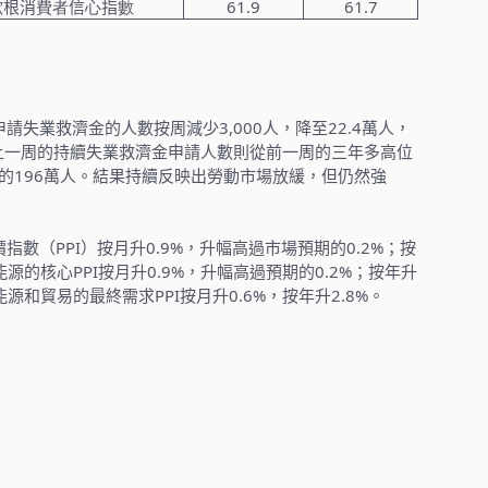
歇根消
費者
信
心
指
數
61.9
61.7
申請失業救濟金的人數按周減少
3,000
人，降至
22.4
萬人，
上一周的持續失業救濟金申請人數則從前一周的三年多高位
的
196
萬人。結果持續反映出勞動市場放緩，但仍然強
價指數（
PPI
）按月升
0.9%
，升幅高過市場預期的
0.2%
；按
能源的核心
PPI
按月升
0.9%
，升幅高過預期的
0.2%
；按年升
能源和貿易的最終需求
PPI
按月升
0.6%
，按年升
2.8%
。