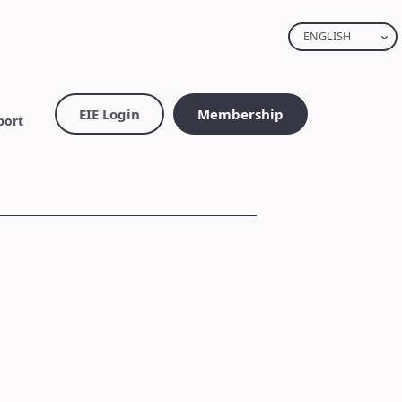
ENGLISH
EIE Login
Membership
port