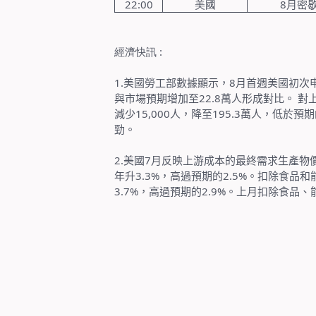
22:00
美國
8
月密
經濟快訊
:
1.
美國勞工部數據顯示，
8
月首週美國初次
與市場預期增加至
22.8
萬人形成對比。
對
減少
15,000
人，降至
195.3
萬人，低於預期
勁。
2.
美國
7
月反映上游成本的最終需求生產物
年升
3.3%
，高過預期的
2.5%
。扣除食品和
3.7%
，高過預期的
2.9%
。上月扣除食品、