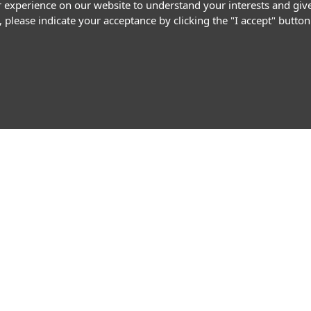
r experience on our website to understand your interests and giv
, please indicate your acceptance by clicking the "I accept" butt
Follow Us
Promotion
Market Ne
Trading Analys