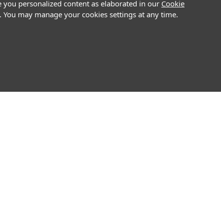
e you personalized content as elaborated in our
Cookie
on. You may manage your cookies settings at any time.
ws & Academy
Support
is
Notice