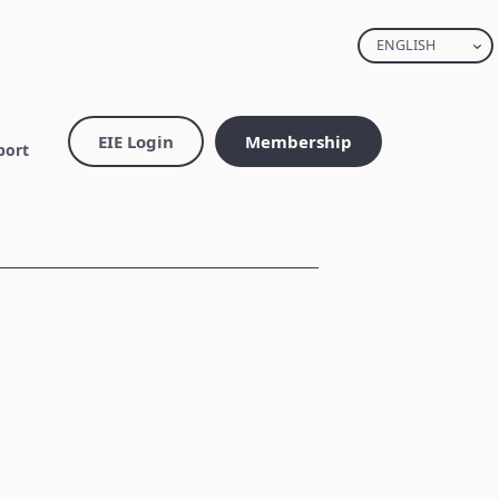
ENGLISH
EIE Login
Membership
port