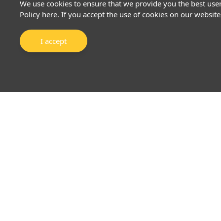
We use cookies to ensure that we provide you the best use
Policy
here. If you accept the use of cookies on our website
I accept
About Us
Markets
Why EFSG
Precious Metals