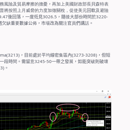
務風險及貿易摩擦的擔憂
，
再加上美國財政部長貝森特表
普將按照上月威脅的力度加徵關稅，促使美元
回軟
及避險
9.47
後回落，一度低見
3026.5
，隨
後
大部
份
時
間
於
3220-
週欠
缺
重
要
數
據
公
佈
，市
場
改為關
注
官
員
們講
話
。
sma(3213)
，目
前
處
於
平
均
線密
集
區內
(3273-3208)
，但短
一段時
間
。需留
意
3245-50
一帶之發
展
，如能突
破
則破
壞
3)
。