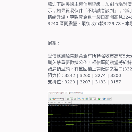
穆迪下調美國主權信用評級，加劇市場對債
示，如果貿易伙伴「不以誠意談判」，特朗
情緒升溫
，導
致黃金週一裂口高開高見
324
3240
區
間
震
盪
，最
後
收市報
3229.78
。本
展望
:
受
債務風險
帶
動
黃
金
有所轉強收市高於
5
天
期
欠
缺
重
要
數
據
公
佈
，相
信
區
間
震
盪
將維
持
頭肩頂型
態
，有望回補上週低開之裂
口
(332
阻
力
位
: 3242 | 3260 | 3274 | 3300
支
持
位
: 3220 | 3207 | 3183 | 3157