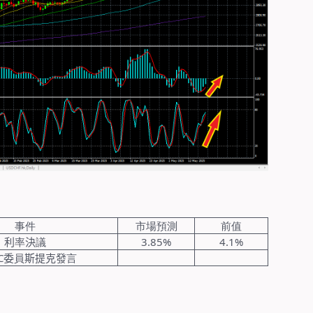
事件
市場預測
前值
利
率
決
議
3.85%
4.1%
C
委
員
斯提克發
言