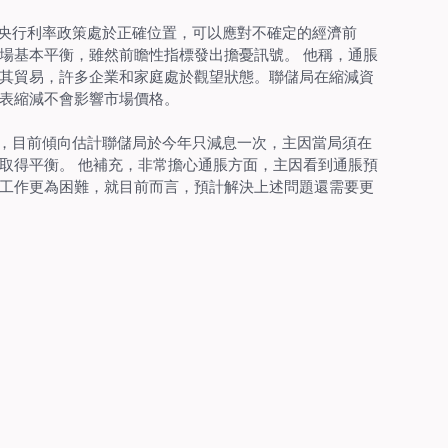
央行利率政策處於正確位置，可以應對不確定的經濟前
場基本平衡，雖然前瞻性指標發出擔憂訊號。 他稱，通脹
其貿易，許多企業和家庭處於觀望狀態。聯儲局在縮減資
表縮減不會影響市場價格。
，目前傾向估計聯儲局於今年只減息一次，主因當局須在
取得平衡。 他補充，非常擔心通脹方面，主因看到通脹預
工作更為困難，就目前而言，預計解決上述問題還需要更