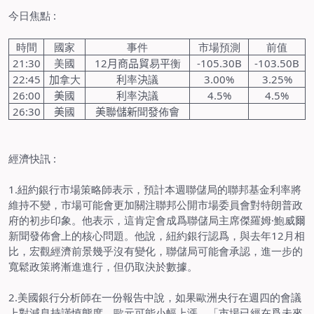
今日焦點
:
時間
國家
事件
市場預測
前值
21:30
美國
12
月商品貿
易
平
衡
-105.30B
-103.50B
22:45
加
拿大
利
率
決
議
3.00%
3.25%
26:00
美
國
利
率
決
議
4.5%
4.5%
26:30
美
國
美聯儲新
聞
發
佈
會
經濟快訊
:
1.
紐約銀行市場策略師表示，預計本週聯儲局的聯邦基金利率將
維持不變，市場可能會更加關注聯邦公開市場委員會對特朗普政
府的初步印象。他表示，這肯定會成爲聯儲局主席傑羅姆·鮑威爾
新聞發佈會上的核心問題。他說，紐約銀行認爲，與去年
12
月相
比，宏觀經濟前景幾乎沒有變化，聯儲局可能會承認，進一步的
寬鬆政策將漸進進行，但仍取決於數據。
2.
美國銀行分析師在一份報告中說，如果歐洲央行在週四的會議
上對減息持謹慎態度，歐元可能小幅上漲。「市場已經在爲未來