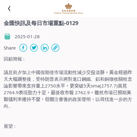
金匯快訊及每日市場重點-0129
2025-01-28
Share
回顧簡報
:
議息前夕加上中國假期使市場流動性減少
交投淡靜。黃
金
經過昨
天
大幅調
整後，受特朗普表示將對進口鋼鐵、鋁和銅徵收關稅
言
論
影
響
帶來支
持
重上
2750
水平，更突
破
5
天
sma(2757.7)
高見
2764.9
表
現
勁力十足，最
後
收市報
2762.9
。雖
然
市
場
已預
期
美
聯儲利
率
維
持
不變，但關
注
會後
的政策聲明
，
以尋找進一步的方
向。
展望
: