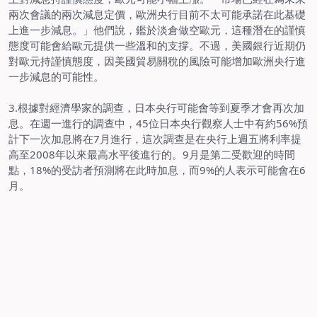
兩次會議的兩次減息定價，歐洲央行目前不太可能承諾在此基礎
上進一步減息。」他們說，鑑於淡倉做空歐元，這種潛在的謹慎
態度可能會給歐元提供一些溫和的支撐。不過，美國銀行近期仍
對歐元持謹慎態度，因美國貿易關稅的風險可能增加歐洲央行進
一步減息的可能性。
3.
根據對經濟學家的調查，日本央行可能會等到夏季才會再次加
息。在週一進行的調查中，
45
位日本央行觀察人士中有約
56%
預
計下一次加息將在
7
月進行，這次調查是在央行上週五將利率提
高至
2008
年以來最高水平後進行的。
9
月是第二受歡迎的時間
點，
18%
的受訪者預測將在此時加息，而
9%
的人表示可能會在
6
月。