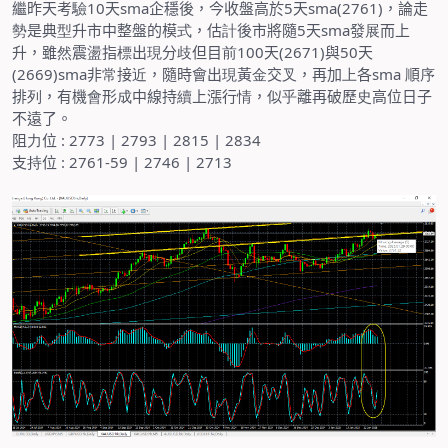
繼昨天考
驗
10
天
sma
企穩後，今收盤高於
5
天
sma(2761)
，論走
勢
是典
型
升市中整盤的模
式
，估
計
後市將隨
5
天
sma
發
展
而上
升，雖
然
震
盪
指
標
出
現
分
歧
但目
前
100
天
(2671)
與
50
天
(2669)
sma
非
常
接
近
，隨時會出
現
黃
金
交
叉
，再加
上
各
sma
順
序
排
列
，有機
會
形
成
中線持
續
上漲行
情
，似
乎
離再破歷
史
高位日子
不遠了。
阻
力
位
: 2773 | 2793 | 2815 | 2834
支
持
位
: 2761-59 | 2746 | 2713