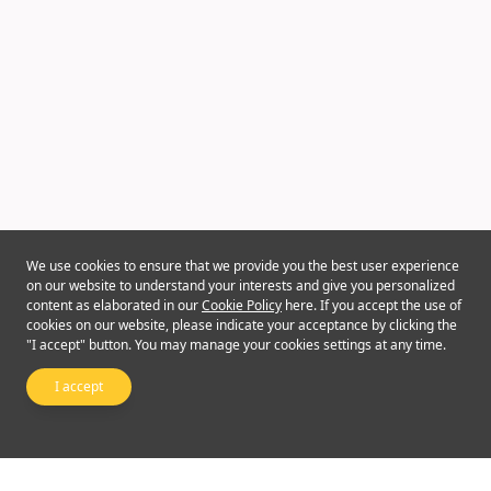
We use cookies to ensure that we provide you the best user experience
on our website to understand your interests and give you personalized
content as elaborated in our
Cookie Policy
here. If you accept the use of
cookies on our website, please indicate your acceptance by clicking the
"I accept" button. You may manage your cookies settings at any time.
I accept
Follow Us