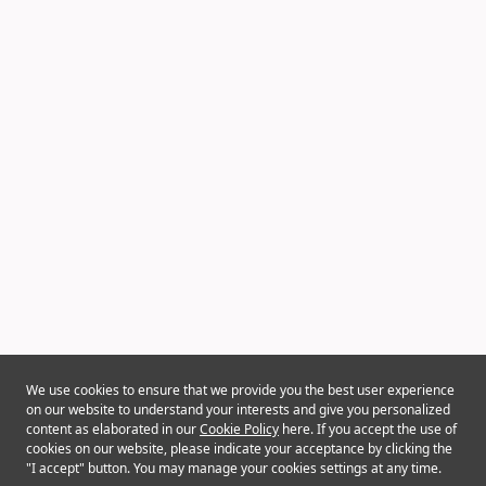
We use cookies to ensure that we provide you the best user experience
on our website to understand your interests and give you personalized
content as elaborated in our
Cookie Policy
here. If you accept the use of
cookies on our website, please indicate your acceptance by clicking the
"I accept" button. You may manage your cookies settings at any time.