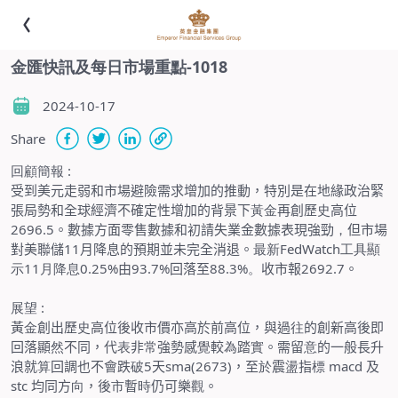
金匯快訊及每日市場重點-1018
2024-10-17
Share
回顧簡報
:
受到美元走弱和市場避險需求增加的推動，特別是在地緣政治緊
張局勢和全球經濟不確定性增加的背景下
黃金
再創歷
史
高位
2696.5
。數據方面零售數據和初請失業金數據表現強勁
，
但市場
對美聯儲
11
月降息的預期並未完全消退。
最新
FedWatch
工具顯
示
11
月降息
0.25%
由
93.7%
回落至
88.3%
。
收市報
2692.7
。
展望
:
黃
金
創出歷
史
高位後收市價亦高於前高位，與過
往
的創新高後即
回落顯
然
不同，代
表
非
常
強勢感
覺
較
為
踏
實
。需留
意
的一般長升
浪就
算
回調也不會跌
破
5
天
sma(2673)
，至
於
震
盪
指
標
macd
及
stc
均同方
向
，後
市
暫
時
仍可樂
觀
。