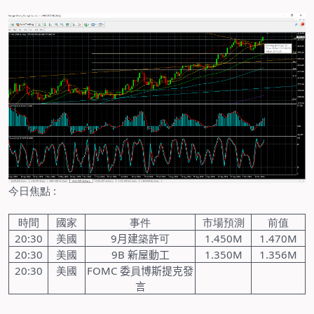
今日焦點
:
時間
國家
事件
市場預測
前值
20:30
美國
9
月建
築
許
可
1.450M
1.470M
20:30
美國
9B
新屋動工
1.350M
1.356M
20:30
美國
FOMC
委
員
博斯提克發
言