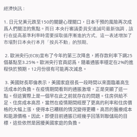
經濟快訊
:
1.
日元兌美元跌至
150
的關鍵心理關口，日本干預的風險再次成
爲人們關注的焦點。
而日 本央行審議委員安達誠司最新強調，該
行在提高基準利率時需要採取循序漸進的方式。這一表述增加了
市場對日本央行本月「按兵不動」的預期。
2.
歐洲央行
(ECB)
宣布了今年的第三次降息，將存款利率下調
25
個基點至
3.25%
。歐洲央行官員認爲，隨着通脹率穩定在
2%
的進
程快於預期，
12
月份很有可能再次減息。
3.
美國財長耶倫表示，美國家庭很長一段時間以來面臨着高生
活成本的負擔。在疫情期間看到的通脹激增，正是突顯了這一
點。但這實際上是一個早在此之前就存在的問題。住房供給不
足、住房成本高昂，當然在疫情期間經歷了更高的利率和住房價
格的大幅上漲，使得本已糟糕的情況變得更糟。高昂的醫療成本
和能源價格。因此，即便目前通脹已經幾乎回落到聯儲局的目
標，這些依然是困擾美國家庭的負擔。