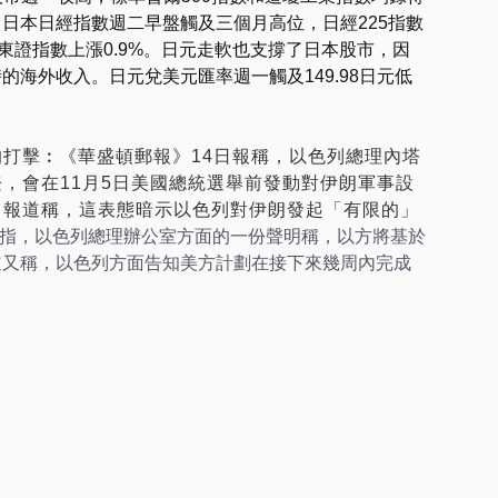
，日本日經指數週二早盤觸及三個月高位，
日經225指數
的東證指數上漲0.9%
。日元走軟也支撐了日本股市，因
海外收入。日元兌美元匯率週一觸及149.98日元低
的打擊
︰
《華盛頓郵報》14日報稱，以色列總理內塔
登，會
在11月5日美國總統選舉前發動
對伊朗軍事設
。報道稱，這表態暗示以色列對伊朗發起「有限的」
指，以色列總理辦公室方面的一份聲明稱，以方將基於
道又稱，以色列方面告知美方計劃在接下來幾周內完成