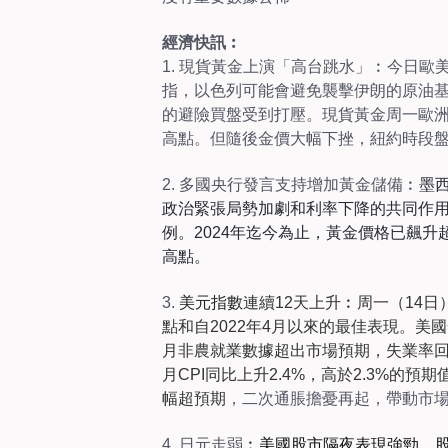
經濟快訊︰
1. 現貨黃金上演「高台跳水」︰今日歐
指，以色列可能會避免襲擊伊朗的原油
的避險買盤受到打壓。現貨黃金周一歐洲時
高點。但隨後金價大幅下挫，紐約時段盤中
2. 多國央行發言支持增加黃金儲備︰
墨
政治緊張局勢加劇和利率下降的共同作
例。
2024年迄今為止，黃金價格已飆
高點。
3.
美元指數
連續12天上升︰
周一（14日
點和自2022年4月以來的最佳表現。
美國
月非農就業數據超出市場預期，失業率回
月CPI同比上升2.4%，高於2.3%的預期
幅超預期
，二次通脹擔憂再起，帶動市
4. 日元走弱
︰
美國股市隔夜表現強勁，