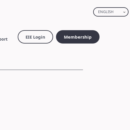
ENGLISH
EIE Login
Membership
port