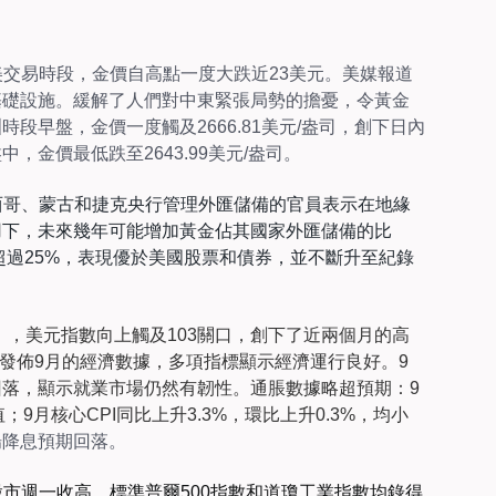
美交易時段，金價自高點一度大跌近23美元。美媒報道
基礎設施。緩解了人們對中東緊張局勢的擔憂，令黃金
段早盤，金價一度觸及2666.81美元/盎司，創下日內
，金價最低跌至2643.99美元/盎司。
西哥、蒙古和捷克央行管理外匯儲備的官員
表示在地緣
用下，未來幾年
可能增加
黃金佔其國家外匯儲備的比
升超過25%，表現優於美國股票和債券，並不斷升至紀錄
）
，美元指數向上觸及103關口，創下了近兩個月的高
發佈
9月
的
經濟數據，多項指標顯示經濟運行良好。9
落，顯示就業市場仍然有韌性。通脹數據略超預期：9
值；9月核心CPI同比上升3.3%，環比上升0.3%，均小
場降息預期回落。
股市週一收高，標準普爾500指數和道瓊工業指數均錄得