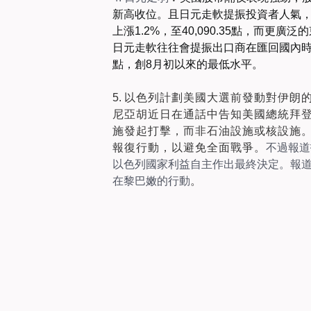
新高收位
。
且日元走軟提振投資者人氣
上漲1.2%，至40,090.35點，而更廣泛
日元走軟往往會提振出口商在匯回國內時的
點，創8月初以來的最低水平。
5.
以色列計劃
美國大選前發動對伊朗
尼亞胡近日在通話中告知美國總統拜
施發起打擊，而非石油設施或核設施
報復行動，以避免全面戰爭
。
不過報道
以色列國家利益自主作出最終決定。報
在黎巴嫩的行動
。