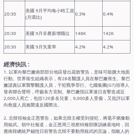
美國 9月平均每小時工資
20:30
0.3%
0.4%
(月環比)
20:30
美國 9月非農新增職位
148K
142K
20:30
美國 9月失業率
4.2%
4.2%
經濟快訊 :
1. 以軍向黎巴嫩南部部分地區發出疏散警告，意味可能擴大地面
行動。世界衞生組織表示，有28名醫護人員在黎巴嫩喪生。黎巴
嫩譴責以軍襲擊醫護人員，干犯戰爭罪行。七國集團(G7)領導人
發表聯合聲明，呼籲各方克制。黎巴嫩指以軍連日攻擊造成近
2,000人死亡，包括120多名兒童，9,000多人受傷，又批評以軍
向救援人員施襲違反國際法。
2. 北韓領袖金正恩警告，如果北韓主權受到侵犯，將毫不猶豫動
用核武。朝中社報道，金正恩周三視察特種部隊訓練基地時，回
應南韓總統尹錫悅日前警告北韓不要動用核武的言論，指敵人的