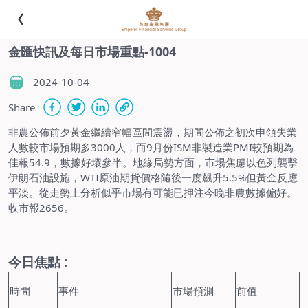
金匯快訊及每日市場重點-1004
2024-10-04
Share
非農公佈前夕黃金繼續窄幅區間震盪，期間公佈之初次申領失業
人數較市場預期多3000人，而9月份ISM非製造業PMI較預期為
佳報54.9，數據好壞參半。地緣局勢方面，市場焦慮以色列襲擊
伊朗石油設施，WTI原油期貨價格隨後一度飆升5.5%但黃金反應
平淡。從走勢上分析似乎市場有可能已押注今晚非農數據偏好。
收市報2656。
今日焦點 :
時間
事件
市場預測
前值