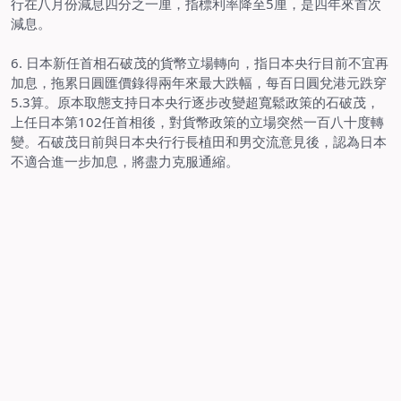
行在八月份減息四分之一厘，指標利率降至5厘，是四年來首次
減息。
6. 日本新任首相石破茂的貨幣立場轉向，指日本央行目前不宜再
加息，拖累日圓匯價錄得兩年來最大跌幅，每百日圓兌港元跌穿
5.3算。原本取態支持日本央行逐步改變超寬鬆政策的石破茂，
上任日本第102任首相後，對貨幣政策的立場突然一百八十度轉
變。石破茂日前與日本央行行長植田和男交流意見後，認為日本
不適合進一步加息，將盡力克服通縮。