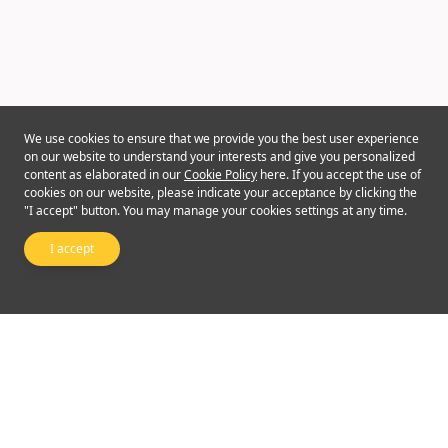
We use cookies to ensure that we provide you the best user experience
on our website to understand your interests and give you personalized
content as elaborated in our
Cookie Policy
here. If you accept the use of
cookies on our website, please indicate your acceptance by clicking the
"I accept" button. You may manage your cookies settings at any time.
I accept
Follow Us
©2024 Emperor Financial Services Limited
Terms of Use and Conditions
|
Privacy Policy